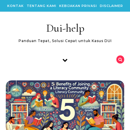
Skip to content
KONTAK
TENTANG KAMI
KEBIJAKAN PRIVASI
DISCLAIMER
Dui-help
Panduan Tepat, Solusi Cepat untuk Kasus DUI