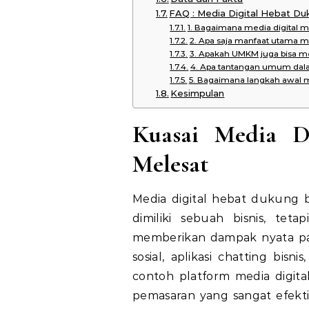
FAQ : Media Digital Hebat Du
1. Bagaimana media digital m
2. Apa saja manfaat utama m
3. Apakah UMKM juga bisa me
4. Apa tantangan umum dal
5. Bagaimana langkah awal me
Kesimpulan
Kuasai Media Di
Melesat
Media digital hebat dukung b
dimiliki sebuah bisnis, tet
memberikan dampak nyata pa
sosial, aplikasi chatting bis
contoh platform media digital
pemasaran yang sangat efektif