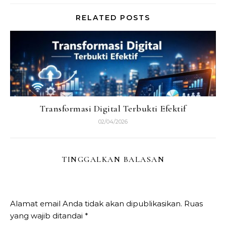
RELATED POSTS
Transformasi Digital Terbukti Efektif
02/04/2026
TINGGALKAN BALASAN
Alamat email Anda tidak akan dipublikasikan.
Ruas
yang wajib ditandai
*