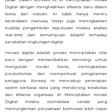
Digital dengan menghadirkan efisiensi baru dalam
bisnis dan industri. AI tidak hanya meniru
kecerdasan manusia, tetapi juga meningkatkan
kualitas pengambilan keputusan melalui analisis
real-time dan kemampuan adaptif terhadap
perubahan lingkungan digital.
Inovasi digital adalah proses menciptakan nilai
baru dengan memanfaatkan teknologi untuk
mengubah model bisnis, meningkatkan
produktivitas, dan memperkuat pengalaman
pengguna. Konsep ini mencakup penerapan
sistem berbasis data yang mendorong kreativitas
dan efisiensi organisasi. AI Menciptakan Inovasi
Digital melalui otomatisasi cerdas yang
memungkinkan perusahaan berinovasi lebih cepat