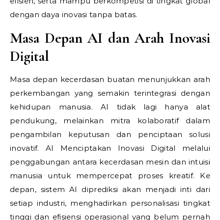
efisien, serta mampu berkompetisi di tingkat global
dengan daya inovasi tanpa batas.
Masa Depan AI dan Arah Inovasi
Digital
Masa depan kecerdasan buatan menunjukkan arah
perkembangan yang semakin terintegrasi dengan
kehidupan manusia. AI tidak lagi hanya alat
pendukung, melainkan mitra kolaboratif dalam
pengambilan keputusan dan penciptaan solusi
inovatif. AI Menciptakan Inovasi Digital melalui
penggabungan antara kecerdasan mesin dan intuisi
manusia untuk mempercepat proses kreatif. Ke
depan, sistem AI diprediksi akan menjadi inti dari
setiap industri, menghadirkan personalisasi tingkat
tinggi dan efisiensi operasional yang belum pernah