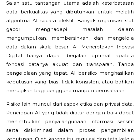
Salah satu tantangan utama adalah keterbatasan
data berkualitas yang dibutuhkan untuk melatih
algoritma AI secara efektif. Banyak organisasi
slot
gacor
menghadapi masalah dalam
mengumpulkan, membersihkan, dan mengelola
data dalam skala besar. AI Menciptakan Inovasi
Digital hanya dapat berjalan optimal apabila
fondasi datanya akurat dan transparan. Tanpa
pengelolaan yang tepat, AI berisiko menghasilkan
keputusan yang bias, tidak konsisten, atau bahkan
merugikan bagi pengguna maupun perusahaan.
Risiko lain muncul dari aspek etika dan privasi data.
Penerapan AI yang tidak diatur dengan baik dapat
menimbulkan penyalahgunaan informasi sensitif
serta diskriminasi dalam proses pengambilan
keputusan. Oleh karena itu, regulasi dan tata kelola