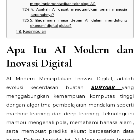
mengimplementasikan teknologi AI?
4. Apakah AI dapat menggantikan peran manusia
sepenuhnya?
5. Bagaimana masa depan AI dalam mendukung
ekonomi digital global?
Kesimpulan
Apa Itu AI Modern dan
Inovasi Digital
AI Modern Menciptakan Inovasi Digital, adalah
evolusi kecerdasan buatan
SURYA88
yang
menggabungkan kemampuan komputasi tinggi
dengan algoritma pembelajaran mendalam seperti
machine learning dan deep learning. Teknologi ini
mampu mengenali pola, memahami bahasa alami,
serta membuat prediksi akurat berdasarkan data
besar. Dalam konteks ini, AI Menciptakan Inovasi