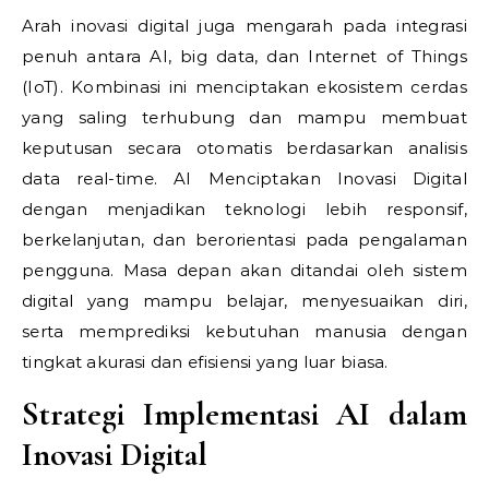
Arah inovasi digital juga mengarah pada integrasi
penuh antara AI, big data, dan Internet of Things
(IoT). Kombinasi ini menciptakan ekosistem cerdas
yang saling terhubung dan mampu membuat
keputusan secara otomatis berdasarkan analisis
data real-time. AI Menciptakan Inovasi Digital
dengan menjadikan teknologi lebih responsif,
berkelanjutan, dan berorientasi pada pengalaman
pengguna. Masa depan akan ditandai oleh sistem
digital yang mampu belajar, menyesuaikan diri,
serta memprediksi kebutuhan manusia dengan
tingkat akurasi dan efisiensi yang luar biasa.
Strategi Implementasi AI dalam
Inovasi Digital