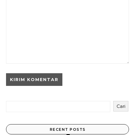
Cari
RECENT POSTS