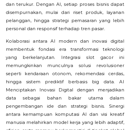
dan terukur. Dengan AI, setiap proses bisnis dapat
disempurnakan, mulai dari riset produk, layanan
pelanggan, hingga strategi pemasaran yang lebih
personal dan responsif terhadap tren pasar.
Kolaborasi antara AI modern dan inovasi digital
membentuk fondasi era transformasi teknologi
yang berkelanjutan. Integrasi
slot
gacor
ini
memungkinkan munculnya solusi revolusioner
seperti kendaraan otonom, rekomendasi cerdas,
hingga sistem prediktif berbasis big data. AI
Menciptakan Inovasi Digital dengan menjadikan
data sebagai bahan bakar utama dalam
pengembangan ide dan strategi bisnis. Sinergi
antara kemampuan komputasi AI dan visi kreatif
manusia melahirkan model kerja yang lebih adaptif,