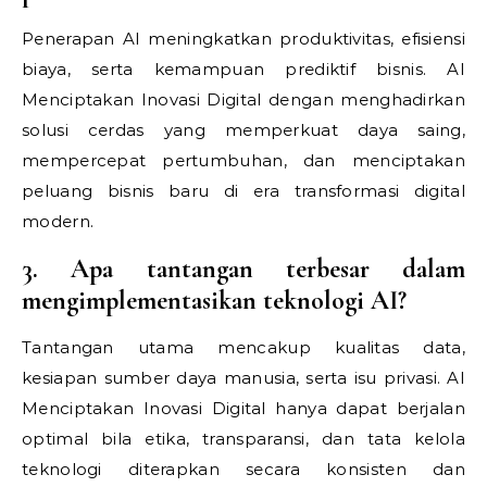
Penerapan AI meningkatkan produktivitas, efisiensi
biaya, serta kemampuan prediktif bisnis. AI
Menciptakan Inovasi Digital dengan menghadirkan
solusi cerdas yang memperkuat daya saing,
mempercepat pertumbuhan, dan menciptakan
peluang bisnis baru di era transformasi digital
modern.
3. Apa tantangan terbesar dalam
mengimplementasikan teknologi AI?
Tantangan utama mencakup kualitas data,
kesiapan sumber daya manusia, serta isu privasi. AI
Menciptakan Inovasi Digital hanya dapat berjalan
optimal bila etika, transparansi, dan tata kelola
teknologi diterapkan secara konsisten dan