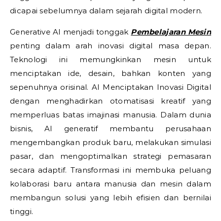
dicapai sebelumnya dalam sejarah digital modern.
Generative AI menjadi tonggak
Pembelajaran Mesin
penting dalam arah inovasi digital masa depan.
Teknologi ini memungkinkan mesin untuk
menciptakan ide, desain, bahkan konten yang
sepenuhnya orisinal. AI Menciptakan Inovasi Digital
dengan menghadirkan otomatisasi kreatif yang
memperluas batas imajinasi manusia. Dalam dunia
bisnis, AI generatif membantu perusahaan
mengembangkan produk baru, melakukan simulasi
pasar, dan mengoptimalkan strategi pemasaran
secara adaptif. Transformasi ini membuka peluang
kolaborasi baru antara manusia dan mesin dalam
membangun solusi yang lebih efisien dan bernilai
tinggi.