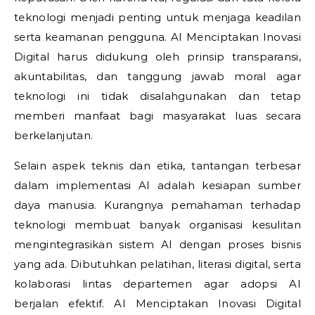
teknologi menjadi penting untuk menjaga keadilan
serta keamanan pengguna. AI Menciptakan Inovasi
Digital harus didukung oleh prinsip transparansi,
akuntabilitas, dan tanggung jawab moral agar
teknologi ini tidak disalahgunakan dan tetap
memberi manfaat bagi masyarakat luas secara
berkelanjutan.
Selain aspek teknis dan etika, tantangan terbesar
dalam implementasi AI adalah kesiapan sumber
daya manusia. Kurangnya pemahaman terhadap
teknologi membuat banyak organisasi kesulitan
mengintegrasikan sistem AI dengan proses bisnis
yang ada. Dibutuhkan pelatihan, literasi digital, serta
kolaborasi lintas departemen agar adopsi AI
berjalan efektif. AI Menciptakan Inovasi Digital