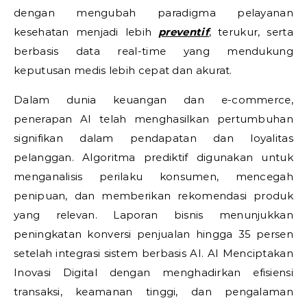
dengan mengubah paradigma pelayanan
kesehatan menjadi lebih
preventif
, terukur, serta
berbasis data real-time yang mendukung
keputusan medis lebih cepat dan akurat.
Dalam dunia keuangan dan e-commerce,
penerapan AI telah menghasilkan pertumbuhan
signifikan dalam pendapatan dan loyalitas
pelanggan. Algoritma prediktif digunakan untuk
menganalisis perilaku konsumen, mencegah
penipuan, dan memberikan rekomendasi produk
yang relevan. Laporan bisnis menunjukkan
peningkatan konversi penjualan hingga 35 persen
setelah integrasi sistem berbasis AI. AI Menciptakan
Inovasi Digital dengan menghadirkan efisiensi
transaksi, keamanan tinggi, dan pengalaman