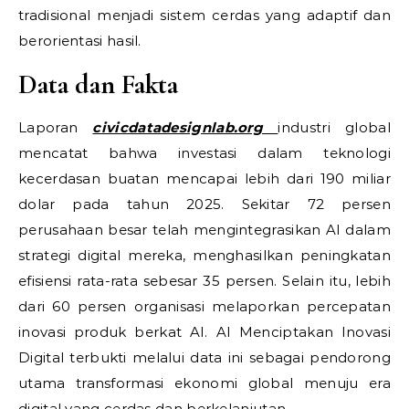
tradisional menjadi sistem cerdas yang adaptif dan
berorientasi hasil.
Data dan Fakta
Laporan
civicdatadesignlab.org
industri global
mencatat bahwa investasi dalam teknologi
kecerdasan buatan mencapai lebih dari 190 miliar
dolar pada tahun 2025. Sekitar 72 persen
perusahaan besar telah mengintegrasikan AI dalam
strategi digital mereka, menghasilkan peningkatan
efisiensi rata-rata sebesar 35 persen. Selain itu, lebih
dari 60 persen organisasi melaporkan percepatan
inovasi produk berkat AI. AI Menciptakan Inovasi
Digital terbukti melalui data ini sebagai pendorong
utama transformasi ekonomi global menuju era
digital yang cerdas dan berkelanjutan.