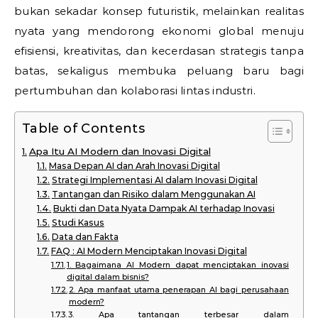
bukan sekadar konsep futuristik, melainkan realitas
nyata yang mendorong ekonomi global menuju
efisiensi, kreativitas, dan kecerdasan strategis tanpa
batas, sekaligus membuka peluang baru bagi
pertumbuhan dan kolaborasi lintas industri.
Table of Contents
Apa Itu AI Modern dan Inovasi Digital
Masa Depan AI dan Arah Inovasi Digital
Strategi Implementasi AI dalam Inovasi Digital
Tantangan dan Risiko dalam Menggunakan AI
Bukti dan Data Nyata Dampak AI terhadap Inovasi
Studi Kasus
Data dan Fakta
FAQ : AI Modern Menciptakan Inovasi Digital
1. Bagaimana AI Modern dapat menciptakan inovasi
digital dalam bisnis?
2. Apa manfaat utama penerapan AI bagi perusahaan
modern?
3. Apa tantangan terbesar dalam