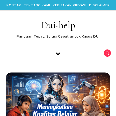
Skip to content
KONTAK
TENTANG KAMI
KEBIJAKAN PRIVASI
DISCLAIMER
Dui-help
Panduan Tepat, Solusi Cepat untuk Kasus DUI