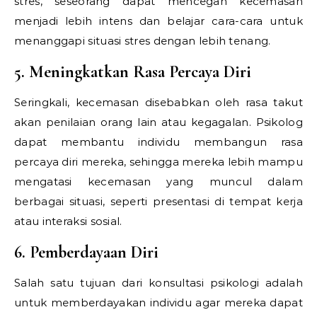
stres, seseorang dapat mencegah kecemasan
menjadi lebih intens dan belajar cara-cara untuk
menanggapi situasi stres dengan lebih tenang.
5. Meningkatkan Rasa Percaya Diri
Seringkali, kecemasan disebabkan oleh rasa takut
akan penilaian orang lain atau kegagalan. Psikolog
dapat membantu individu membangun rasa
percaya diri mereka, sehingga mereka lebih mampu
mengatasi kecemasan yang muncul dalam
berbagai situasi, seperti presentasi di tempat kerja
atau interaksi sosial.
6. Pemberdayaan Diri
Salah satu tujuan dari konsultasi psikologi adalah
untuk memberdayakan individu agar mereka dapat