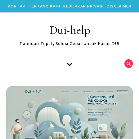
Skip to content
KONTAK
TENTANG KAMI
KEBIJAKAN PRIVASI
DISCLAIMER
Dui-help
Panduan Tepat, Solusi Cepat untuk Kasus DUI