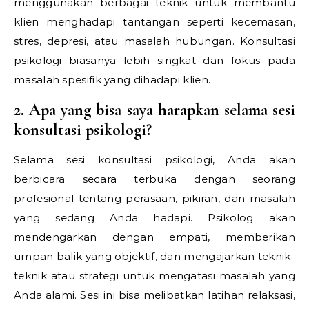
menggunakan berbagai teknik untuk membantu
klien menghadapi tantangan seperti kecemasan,
stres, depresi, atau masalah hubungan. Konsultasi
psikologi biasanya lebih singkat dan fokus pada
masalah spesifik yang dihadapi klien.
2. Apa yang bisa saya harapkan selama sesi
konsultasi psikologi?
Selama sesi konsultasi psikologi, Anda akan
berbicara secara terbuka dengan seorang
profesional tentang perasaan, pikiran, dan masalah
yang sedang Anda hadapi. Psikolog akan
mendengarkan dengan empati, memberikan
umpan balik yang objektif, dan mengajarkan teknik-
teknik atau strategi untuk mengatasi masalah yang
Anda alami. Sesi ini bisa melibatkan latihan relaksasi,