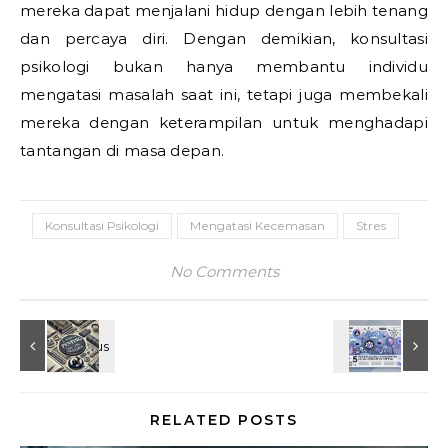
mereka dapat menjalani hidup dengan lebih tenang
dan percaya diri. Dengan demikian, konsultasi
psikologi bukan hanya membantu individu
mengatasi masalah saat ini, tetapi juga membekali
mereka dengan keterampilan untuk menghadapi
tantangan di masa depan.
Konsultasi Psikologi
Mengatasi Kecemasan
Stres
No Comments
RELATED POSTS