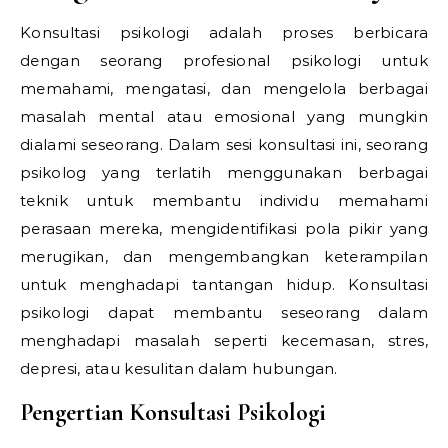
Konsultasi psikologi adalah proses berbicara
dengan seorang profesional psikologi untuk
memahami, mengatasi, dan mengelola berbagai
masalah mental atau emosional yang mungkin
dialami seseorang. Dalam sesi konsultasi ini, seorang
psikolog yang terlatih menggunakan berbagai
teknik untuk membantu individu memahami
perasaan mereka, mengidentifikasi pola pikir yang
merugikan, dan mengembangkan keterampilan
untuk menghadapi tantangan hidup. Konsultasi
psikologi dapat membantu seseorang dalam
menghadapi masalah seperti kecemasan, stres,
depresi, atau kesulitan dalam hubungan.
Pengertian Konsultasi Psikologi