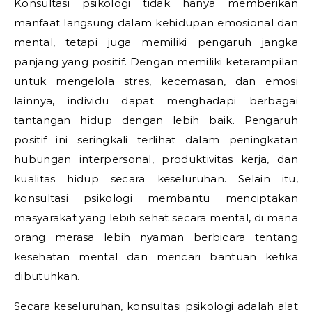
Konsultasi psikologi tidak hanya memberikan
manfaat langsung dalam kehidupan emosional dan
mental
, tetapi juga memiliki pengaruh jangka
panjang yang positif. Dengan memiliki keterampilan
untuk mengelola stres, kecemasan, dan emosi
lainnya, individu dapat menghadapi berbagai
tantangan hidup dengan lebih baik. Pengaruh
positif ini seringkali terlihat dalam peningkatan
hubungan interpersonal, produktivitas kerja, dan
kualitas hidup secara keseluruhan. Selain itu,
konsultasi psikologi membantu menciptakan
masyarakat yang lebih sehat secara mental, di mana
orang merasa lebih nyaman berbicara tentang
kesehatan mental dan mencari bantuan ketika
dibutuhkan.
Secara keseluruhan, konsultasi psikologi adalah alat