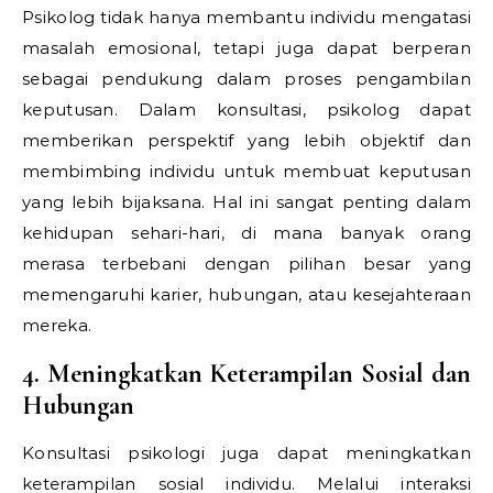
Psikolog tidak hanya membantu individu mengatasi
masalah emosional, tetapi juga dapat berperan
sebagai pendukung dalam proses pengambilan
keputusan. Dalam konsultasi, psikolog dapat
memberikan perspektif yang lebih objektif dan
membimbing individu untuk membuat keputusan
yang lebih bijaksana. Hal ini sangat penting dalam
kehidupan sehari-hari, di mana banyak orang
merasa terbebani dengan pilihan besar yang
memengaruhi karier, hubungan, atau kesejahteraan
mereka.
4. Meningkatkan Keterampilan Sosial dan
Hubungan
Konsultasi psikologi juga dapat meningkatkan
keterampilan sosial individu. Melalui interaksi