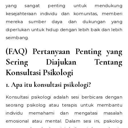
yang sangat penting untuk mendukung
kesejahteraan individu dan komunitas, memberi
mereka sumber daya dan dukungan yang
diperlukan untuk hidup dengan lebih baik dan lebih
seimbang.
(FAQ) Pertanyaan Penting yang
Sering Diajukan Tentang
Konsultasi Psikologi
1. Apa itu konsultasi psikologi?
Konsultasi psikologi adalah sesi berbicara dengan
seorang psikolog atau terapis untuk membantu
individu memahami dan mengatasi masalah
emosional atau mental. Dalam sesi ini, psikolog