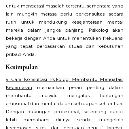
untuk mengatasi masalah tertentu, sementara yang
lain mungkin merasa perlu berkonsultasi secara
rutin untuk mendukung kesejahteraan mental
mereka dalam jangka panjang. Psikolog akan
bekerja dengan Anda untuk menentukan frekuensi
yang tepat berdasarkan situasi dan kebutuhan
pribadi Anda.
Kesimpulan
9 Cara Konsultasi Psikologi Membantu Mengatasi
Kecemasan
memainkan peran penting dalam
membantu individu mengatasi tantangan
emosional dan mental dalam kehidupan sehari-hari.
Dengan dukungan profesional, seseorang dapat
lebih memahami dirinya sendiri, mengelola
kecemasan, stres, dan perasaan negatif lainnya,