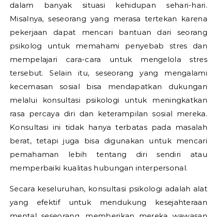
dalam banyak situasi kehidupan sehari-hari.
Misalnya, seseorang yang merasa tertekan karena
pekerjaan dapat mencari bantuan dari seorang
psikolog untuk memahami penyebab stres dan
mempelajari cara-cara untuk mengelola stres
tersebut. Selain itu, seseorang yang mengalami
kecemasan sosial bisa mendapatkan dukungan
melalui konsultasi psikologi untuk meningkatkan
rasa percaya diri dan keterampilan sosial mereka.
Konsultasi ini tidak hanya terbatas pada masalah
berat, tetapi juga bisa digunakan untuk mencari
pemahaman lebih tentang diri sendiri atau
memperbaiki kualitas hubungan interpersonal.
Secara keseluruhan, konsultasi psikologi adalah alat
yang efektif untuk mendukung kesejahteraan
mental seseorang, memberikan mereka wawasan