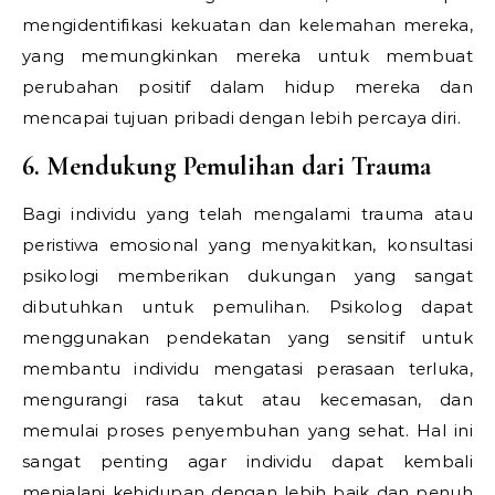
mengidentifikasi kekuatan dan kelemahan mereka,
yang memungkinkan mereka untuk membuat
perubahan positif dalam hidup mereka dan
mencapai tujuan pribadi dengan lebih percaya diri.
6. Mendukung Pemulihan dari Trauma
Bagi individu yang telah mengalami trauma atau
peristiwa emosional yang menyakitkan, konsultasi
psikologi memberikan dukungan yang sangat
dibutuhkan untuk pemulihan. Psikolog dapat
menggunakan pendekatan yang sensitif untuk
membantu individu mengatasi perasaan terluka,
mengurangi rasa takut atau kecemasan, dan
memulai proses penyembuhan yang sehat. Hal ini
sangat penting agar individu dapat kembali
menjalani kehidupan dengan lebih baik dan penuh