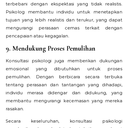
terbebani dengan ekspektasi yang tidak realistis.
Psikolog membantu individu untuk menetapkan
tujuan yang lebih realistis dan terukur, yang dapat
mengurangi perasaan cemas terkait dengan
pencapaian atau kegagalan.
9. Mendukung Proses Pemulihan
Konsultasi psikologi juga memberikan dukungan
emosional yang dibutuhkan untuk proses
pemulihan. Dengan berbicara secara terbuka
tentang perasaan dan tantangan yang dihadapi,
individu merasa didengar dan didukung, yang
membantu mengurangi kecemasan yang mereka
rasakan.
Secara keseluruhan, konsultasi psikologi