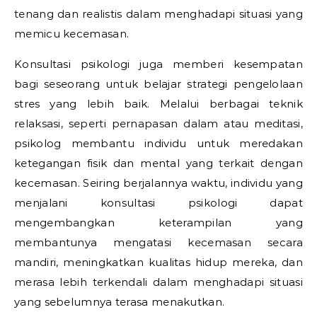
tenang dan realistis dalam menghadapi situasi yang
memicu kecemasan.
Konsultasi psikologi juga memberi kesempatan
bagi seseorang untuk belajar strategi pengelolaan
stres yang lebih baik. Melalui berbagai teknik
relaksasi, seperti pernapasan dalam atau meditasi,
psikolog membantu individu untuk meredakan
ketegangan fisik dan mental yang terkait dengan
kecemasan. Seiring berjalannya waktu, individu yang
menjalani konsultasi psikologi dapat
mengembangkan keterampilan yang
membantunya mengatasi kecemasan secara
mandiri, meningkatkan kualitas hidup mereka, dan
merasa lebih terkendali dalam menghadapi situasi
yang sebelumnya terasa menakutkan.