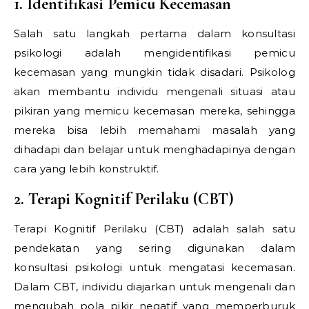
1. Identifikasi Pemicu Kecemasan
Salah satu langkah pertama dalam konsultasi
psikologi adalah mengidentifikasi pemicu
kecemasan yang mungkin tidak disadari. Psikolog
akan membantu individu mengenali situasi atau
pikiran yang memicu kecemasan mereka, sehingga
mereka bisa lebih memahami masalah yang
dihadapi dan belajar untuk menghadapinya dengan
cara yang lebih konstruktif.
2. Terapi Kognitif Perilaku (CBT)
Terapi Kognitif Perilaku (CBT) adalah salah satu
pendekatan yang sering digunakan dalam
konsultasi psikologi untuk mengatasi kecemasan.
Dalam CBT, individu diajarkan untuk mengenali dan
mengubah pola pikir negatif yang memperburuk