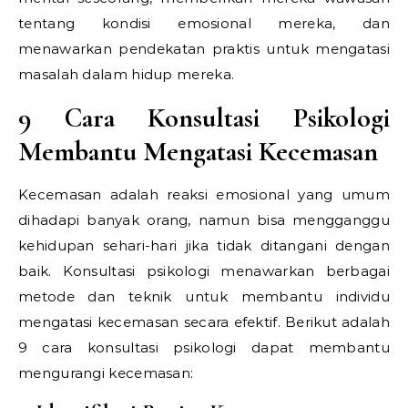
tentang kondisi emosional mereka, dan
menawarkan pendekatan praktis untuk mengatasi
masalah dalam hidup mereka.
9 Cara Konsultasi Psikologi
Membantu Mengatasi Kecemasan
Kecemasan adalah reaksi emosional yang umum
dihadapi banyak orang, namun bisa mengganggu
kehidupan sehari-hari jika tidak ditangani dengan
baik. Konsultasi psikologi menawarkan berbagai
metode dan teknik untuk membantu individu
mengatasi kecemasan secara efektif. Berikut adalah
9 cara konsultasi psikologi dapat membantu
mengurangi kecemasan: