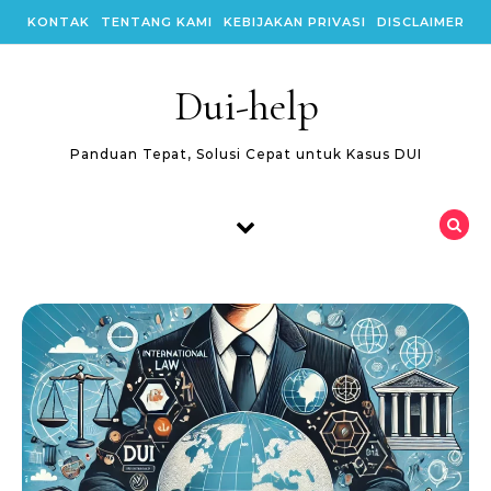
Skip to content
KONTAK
TENTANG KAMI
KEBIJAKAN PRIVASI
DISCLAIMER
Dui-help
Panduan Tepat, Solusi Cepat untuk Kasus DUI