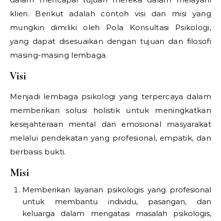
klien. Berikut adalah contoh visi dan misi yang
mungkin dimiliki oleh Pola Konsultasi Psikologi,
yang dapat disesuaikan dengan tujuan dan filosofi
masing-masing lembaga.
Visi
Menjadi lembaga psikologi yang terpercaya dalam
memberikan solusi holistik untuk meningkatkan
kesejahteraan mental dan emosional masyarakat
melalui pendekatan yang profesional, empatik, dan
berbasis bukti.
Misi
Memberikan layanan psikologis yang profesional
untuk membantu individu, pasangan, dan
keluarga dalam mengatasi masalah psikologis,