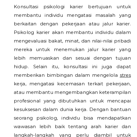
Konsultasi psikologi karier bertujuan untuk
membantu individu mengatasi masalah yang
berkaitan dengan pekerjaan atau jalur karier.
Psikolog karier akan membantu individu dalam
mengevaluasi bakat, minat, dan nilai-nilai pribadi
mereka untuk menemukan jalur karier yang
lebih memuaskan dan sesuai dengan tujuan
hidup. Selain itu, konsultasi ini juga dapat
memberikan bimbingan dalam mengelola
stres
kerja, mengatasi kecemasan terkait pekerjaan,
atau membantu mengembangkan keterampilan
profesional yang dibutuhkan untuk mencapai
kesuksesan dalam dunia kerja. Dengan bantuan
seorang psikolog, individu bisa mendapatkan
wawasan lebih baik tentang arah karier dan
langkah-langkah yang perlu diambil untuk