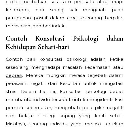
dapat melibatkan sesi satu per satu atau terapi
kelompok, dan sering kali mengarah pada
perubahan positif dalam cara seseorang berpikir,
merasakan, dan bertindak.
Contoh Konsultasi Psikologi dalam
Kehidupan Sehari-hari
Contoh dari konsultasi psikologi adalah ketika
seseorang menghadapi masalah kecemasan atau
depresi
. Mereka mungkin merasa terjebak dalam
perasaan negatif dan kesulitan untuk mengatasi
stres. Dalam hal ini, konsultasi psikologi dapat
membantu individu tersebut untuk mengidentifikasi
pemicu kecemasan, mengubah pola pikir negatif,
dan belajar strategi koping yang lebih sehat.
Misalnya, seorang individu yang merasa tertekan