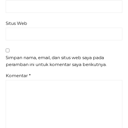
Situs Web
Simpan nama, email, dan situs web saya pada
peramban ini untuk komentar saya berikutnya.
Komentar
*