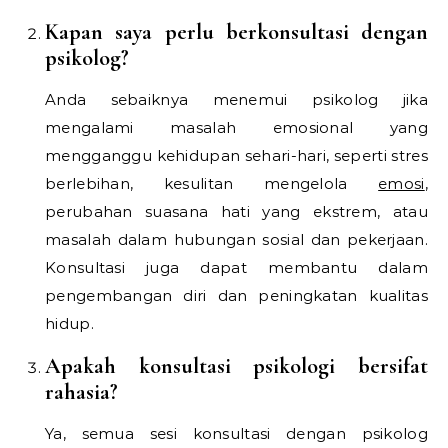
Kapan saya perlu berkonsultasi dengan
psikolog?
Anda sebaiknya menemui psikolog jika
mengalami masalah emosional yang
mengganggu kehidupan sehari-hari, seperti stres
berlebihan, kesulitan mengelola
emosi
,
perubahan suasana hati yang ekstrem, atau
masalah dalam hubungan sosial dan pekerjaan.
Konsultasi juga dapat membantu dalam
pengembangan diri dan peningkatan kualitas
hidup.
Apakah konsultasi psikologi bersifat
rahasia?
Ya, semua sesi konsultasi dengan psikolog