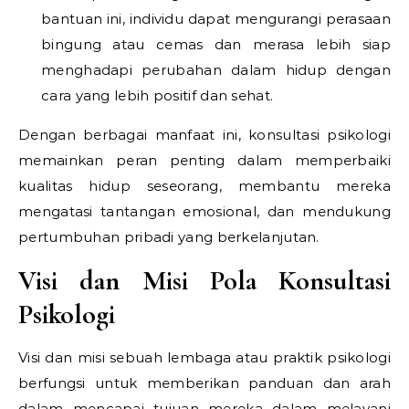
bantuan ini, individu dapat mengurangi perasaan
bingung atau cemas dan merasa lebih siap
menghadapi perubahan dalam hidup dengan
cara yang lebih positif dan sehat.
Dengan berbagai manfaat ini, konsultasi psikologi
memainkan peran penting dalam memperbaiki
kualitas hidup seseorang, membantu mereka
mengatasi tantangan emosional, dan mendukung
pertumbuhan pribadi yang berkelanjutan.
Visi dan Misi Pola Konsultasi
Psikologi
Visi dan misi sebuah lembaga atau praktik psikologi
berfungsi untuk memberikan panduan dan arah
dalam mencapai tujuan mereka dalam melayani