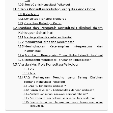
hari
Jenis-Jenis Konsultasi Psikologi
3 Jenis Konsultasi Psikologi yang Bisa Anda Coba
Psikoterapi
Konsultasi Psikologi Keluarga
Konsultasi Psikologi Karier
Manfaat dan Pengaruh Konsultasi Psikologi dalam
Kehidupan Sehari-hari
Meningkatkan Kesehatan Mental
Mengurangi Stres dan Kecemasan
Meningkatkan Keterampilan Interpersonal dan
Komunikasi
Membantu Pencapaian Tujuan Pribadi dan Profesional
Membantu Mengatasi Perubahan Hidup Besar
Visi dan Misi Pola Konsultasi Psikologi
Visi
Misi
FAQ: Pertanyaan Penting yang Sering Diajukan
Tentang Konsultasi Psikologi
Apa itu konsultasi psikologi?
Kapan saya perlu berkonsultasi dengan psikolog?
Apakah konsultasi psikologi bersifat rahasia?
Apa yang terjadi selama sesi konsultasi pertama?
Berapa lama dan berapa kali saya harus menjalani
konsultasi?