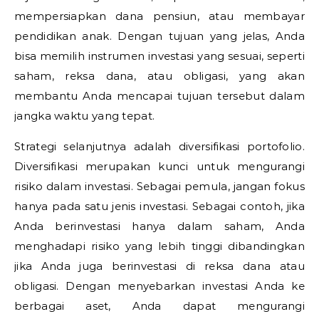
mempersiapkan dana pensiun, atau membayar
pendidikan anak. Dengan tujuan yang jelas, Anda
bisa memilih instrumen investasi yang sesuai, seperti
saham, reksa dana, atau obligasi, yang akan
membantu Anda mencapai tujuan tersebut dalam
jangka waktu yang tepat.
Strategi selanjutnya adalah diversifikasi portofolio.
Diversifikasi merupakan kunci untuk mengurangi
risiko dalam investasi. Sebagai pemula, jangan fokus
hanya pada satu jenis investasi. Sebagai contoh, jika
Anda berinvestasi hanya dalam saham, Anda
menghadapi risiko yang lebih tinggi dibandingkan
jika Anda juga berinvestasi di reksa dana atau
obligasi. Dengan menyebarkan investasi Anda ke
berbagai aset, Anda dapat mengurangi