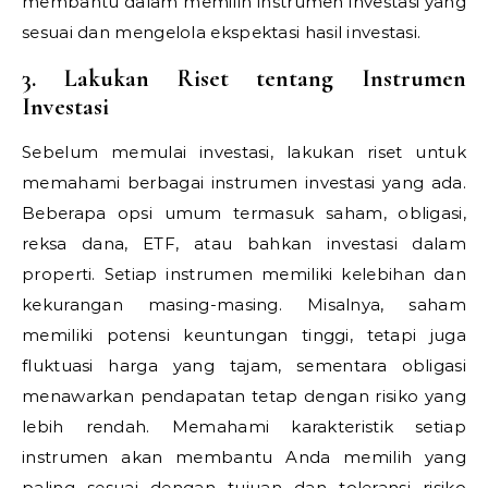
membantu dalam memilih instrumen investasi yang
sesuai dan mengelola ekspektasi hasil investasi.
3. Lakukan Riset tentang Instrumen
Investasi
Sebelum memulai investasi, lakukan riset untuk
memahami berbagai instrumen investasi yang ada.
Beberapa opsi umum termasuk saham, obligasi,
reksa dana, ETF, atau bahkan investasi dalam
properti. Setiap instrumen memiliki kelebihan dan
kekurangan masing-masing. Misalnya, saham
memiliki potensi keuntungan tinggi, tetapi juga
fluktuasi harga yang tajam, sementara obligasi
menawarkan pendapatan tetap dengan risiko yang
lebih rendah. Memahami karakteristik setiap
instrumen akan membantu Anda memilih yang
paling sesuai dengan tujuan dan toleransi risiko