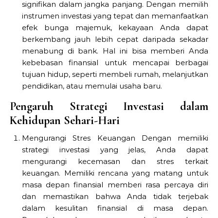
signifikan dalam jangka panjang. Dengan memilih
instrumen investasi yang tepat dan memanfaatkan
efek bunga majemuk, kekayaan Anda dapat
berkembang jauh lebih cepat daripada sekadar
menabung di bank. Hal ini bisa memberi Anda
kebebasan finansial untuk mencapai berbagai
tujuan hidup, seperti membeli rumah, melanjutkan
pendidikan, atau memulai usaha baru.
Pengaruh Strategi Investasi dalam
Kehidupan Sehari-Hari
Mengurangi Stres Keuangan Dengan memiliki
strategi investasi yang jelas, Anda dapat
mengurangi kecemasan dan stres terkait
keuangan. Memiliki rencana yang matang untuk
masa depan finansial memberi rasa percaya diri
dan memastikan bahwa Anda tidak terjebak
dalam kesulitan finansial di masa depan.