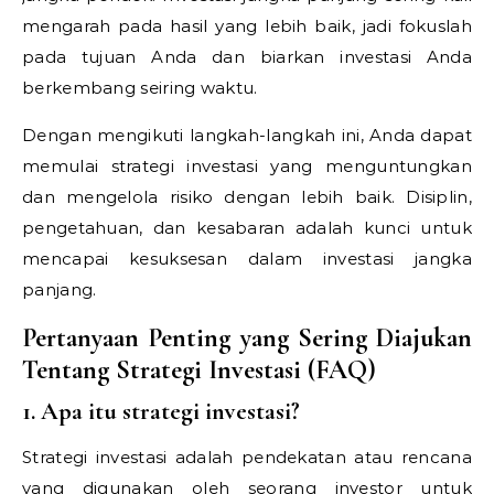
mengarah pada hasil yang lebih baik, jadi fokuslah
pada tujuan Anda dan biarkan investasi Anda
berkembang seiring waktu.
Dengan mengikuti langkah-langkah ini, Anda dapat
memulai strategi investasi yang menguntungkan
dan mengelola risiko dengan lebih baik. Disiplin,
pengetahuan, dan kesabaran adalah kunci untuk
mencapai kesuksesan dalam investasi jangka
panjang.
Pertanyaan Penting yang Sering Diajukan
Tentang Strategi Investasi (FAQ)
1. Apa itu strategi investasi?
Strategi investasi adalah pendekatan atau rencana
yang digunakan oleh seorang investor untuk