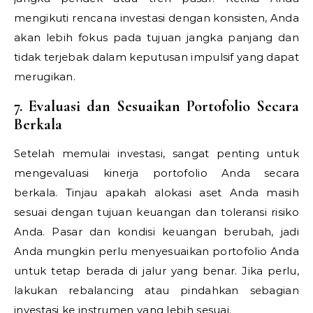
mengikuti rencana investasi dengan konsisten, Anda
akan lebih fokus pada tujuan jangka panjang dan
tidak terjebak dalam keputusan impulsif yang dapat
merugikan.
7. Evaluasi dan Sesuaikan Portofolio Secara
Berkala
Setelah memulai investasi, sangat penting untuk
mengevaluasi kinerja portofolio Anda secara
berkala. Tinjau apakah alokasi aset Anda masih
sesuai dengan tujuan keuangan dan toleransi risiko
Anda. Pasar dan kondisi keuangan berubah, jadi
Anda mungkin perlu menyesuaikan portofolio Anda
untuk tetap berada di jalur yang benar. Jika perlu,
lakukan rebalancing atau pindahkan sebagian
investasi ke instrumen yang lebih sesuai.