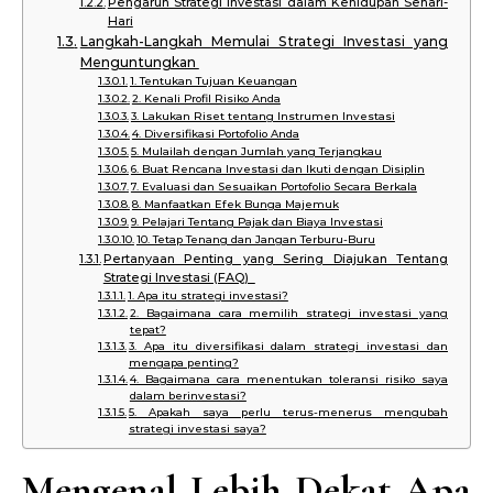
Pengaruh Strategi Investasi dalam Kehidupan Sehari-
Hari
Langkah-Langkah Memulai Strategi Investasi yang
Menguntungkan
1. Tentukan Tujuan Keuangan
2. Kenali Profil Risiko Anda
3. Lakukan Riset tentang Instrumen Investasi
4. Diversifikasi Portofolio Anda
5. Mulailah dengan Jumlah yang Terjangkau
6. Buat Rencana Investasi dan Ikuti dengan Disiplin
7. Evaluasi dan Sesuaikan Portofolio Secara Berkala
8. Manfaatkan Efek Bunga Majemuk
9. Pelajari Tentang Pajak dan Biaya Investasi
10. Tetap Tenang dan Jangan Terburu-Buru
Pertanyaan Penting yang Sering Diajukan Tentang
Strategi Investasi (FAQ)
1. Apa itu strategi investasi?
2. Bagaimana cara memilih strategi investasi yang
tepat?
3. Apa itu diversifikasi dalam strategi investasi dan
mengapa penting?
4. Bagaimana cara menentukan toleransi risiko saya
dalam berinvestasi?
5. Apakah saya perlu terus-menerus mengubah
strategi investasi saya?
Mengenal Lebih Dekat Apa