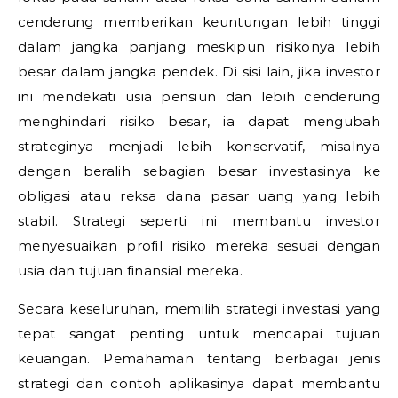
cenderung memberikan keuntungan lebih tinggi
dalam jangka panjang meskipun risikonya lebih
besar dalam jangka pendek. Di sisi lain, jika investor
ini mendekati usia pensiun dan lebih cenderung
menghindari risiko besar, ia dapat mengubah
strateginya menjadi lebih konservatif, misalnya
dengan beralih sebagian besar investasinya ke
obligasi atau reksa dana pasar uang yang lebih
stabil. Strategi seperti ini membantu investor
menyesuaikan profil risiko mereka sesuai dengan
usia dan tujuan finansial mereka.
Secara keseluruhan, memilih strategi investasi yang
tepat sangat penting untuk mencapai tujuan
keuangan. Pemahaman tentang berbagai jenis
strategi dan contoh aplikasinya dapat membantu