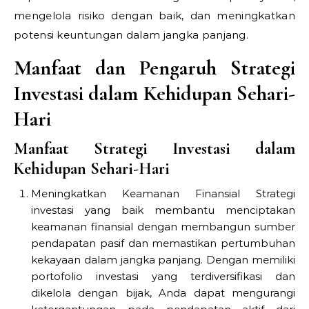
mengelola risiko dengan baik, dan meningkatkan
potensi keuntungan dalam jangka panjang.
Manfaat dan Pengaruh Strategi
Investasi dalam Kehidupan Sehari-
Hari
Manfaat Strategi Investasi dalam
Kehidupan Sehari-Hari
Meningkatkan Keamanan Finansial Strategi
investasi yang baik membantu menciptakan
keamanan finansial dengan membangun sumber
pendapatan pasif dan memastikan pertumbuhan
kekayaan dalam jangka panjang. Dengan memiliki
portofolio investasi yang terdiversifikasi dan
dikelola dengan bijak, Anda dapat mengurangi