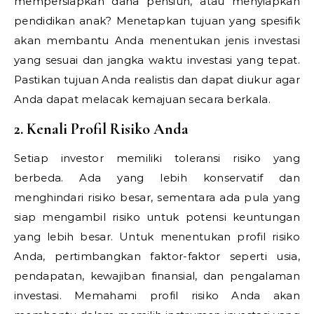
mempersiapkan dana pensiun, atau menyiapkan
pendidikan anak? Menetapkan tujuan yang spesifik
akan membantu Anda menentukan jenis investasi
yang sesuai dan jangka waktu investasi yang tepat.
Pastikan tujuan Anda realistis dan dapat diukur agar
Anda dapat melacak kemajuan secara berkala.
2. Kenali Profil Risiko Anda
Setiap investor memiliki toleransi risiko yang
berbeda. Ada yang lebih konservatif dan
menghindari risiko besar, sementara ada pula yang
siap mengambil risiko untuk potensi keuntungan
yang lebih besar. Untuk menentukan profil risiko
Anda, pertimbangkan faktor-faktor seperti usia,
pendapatan, kewajiban finansial, dan pengalaman
investasi. Memahami profil risiko Anda akan