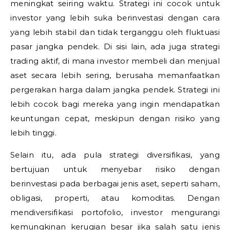
meningkat seiring waktu. Strategi ini cocok untuk
investor yang lebih suka berinvestasi dengan cara
yang lebih stabil dan tidak terganggu oleh fluktuasi
pasar jangka pendek. Di sisi lain, ada juga strategi
trading aktif, di mana investor membeli dan menjual
aset secara lebih sering, berusaha memanfaatkan
pergerakan harga dalam jangka pendek. Strategi ini
lebih cocok bagi mereka yang ingin mendapatkan
keuntungan cepat, meskipun dengan risiko yang
lebih tinggi.
Selain itu, ada pula strategi diversifikasi, yang
bertujuan untuk menyebar risiko dengan
berinvestasi pada berbagai jenis aset, seperti saham,
obligasi, properti, atau komoditas. Dengan
mendiversifikasi portofolio, investor mengurangi
kemungkinan kerugian besar jika salah satu jenis