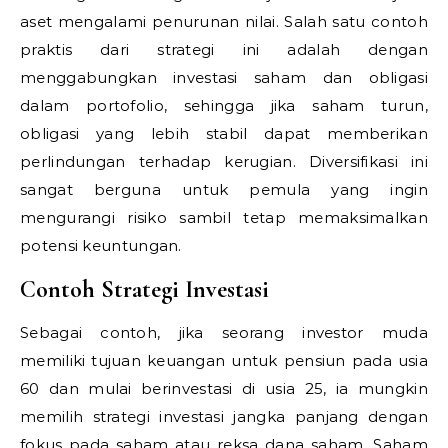
aset mengalami penurunan nilai. Salah satu contoh
praktis dari strategi ini adalah dengan
menggabungkan investasi saham dan obligasi
dalam portofolio, sehingga jika saham turun,
obligasi yang lebih stabil dapat memberikan
perlindungan terhadap kerugian. Diversifikasi ini
sangat berguna untuk pemula yang ingin
mengurangi risiko sambil tetap memaksimalkan
potensi keuntungan.
Contoh Strategi Investasi
Sebagai contoh, jika seorang investor muda
memiliki tujuan keuangan untuk pensiun pada usia
60 dan mulai berinvestasi di usia 25, ia mungkin
memilih strategi investasi jangka panjang dengan
fokus pada saham atau reksa dana saham. Saham