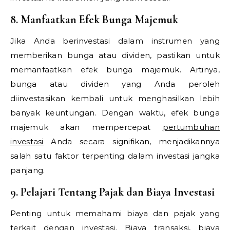
8. Manfaatkan Efek Bunga Majemuk
Jika Anda berinvestasi dalam instrumen yang
memberikan bunga atau dividen, pastikan untuk
memanfaatkan efek bunga majemuk. Artinya,
bunga atau dividen yang Anda peroleh
diinvestasikan kembali untuk menghasilkan lebih
banyak keuntungan. Dengan waktu, efek bunga
majemuk akan mempercepat
pertumbuhan
investasi
Anda secara signifikan, menjadikannya
salah satu faktor terpenting dalam investasi jangka
panjang.
9. Pelajari Tentang Pajak dan Biaya Investasi
Penting untuk memahami biaya dan pajak yang
terkait dengan investasi. Biaya transaksi, biaya