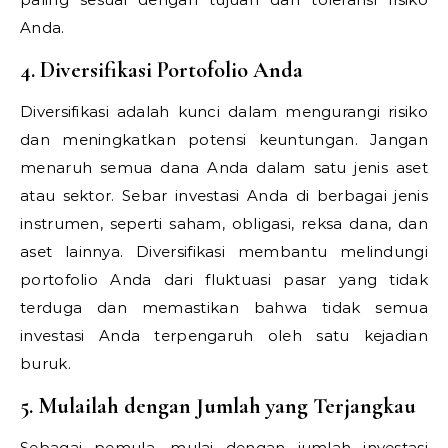
Anda.
4. Diversifikasi Portofolio Anda
Diversifikasi adalah kunci dalam mengurangi risiko
dan meningkatkan potensi keuntungan. Jangan
menaruh semua dana Anda dalam satu jenis aset
atau sektor. Sebar investasi Anda di berbagai jenis
instrumen, seperti saham, obligasi, reksa dana, dan
aset lainnya. Diversifikasi membantu melindungi
portofolio Anda dari fluktuasi pasar yang tidak
terduga dan memastikan bahwa tidak semua
investasi Anda terpengaruh oleh satu kejadian
buruk.
5. Mulailah dengan Jumlah yang Terjangkau
Sebagai pemula, mulai dengan jumlah investasi