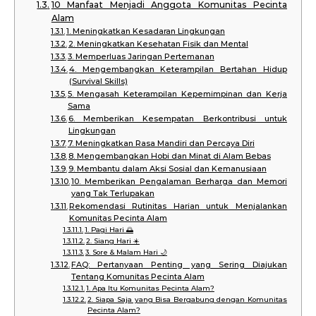
10 Manfaat Menjadi Anggota Komunitas Pecinta
Alam
1. Meningkatkan Kesadaran Lingkungan
2. Meningkatkan Kesehatan Fisik dan Mental
3. Memperluas Jaringan Pertemanan
4. Mengembangkan Keterampilan Bertahan Hidup
(Survival Skills)
5. Mengasah Keterampilan Kepemimpinan dan Kerja
Sama
6. Memberikan Kesempatan Berkontribusi untuk
Lingkungan
7. Meningkatkan Rasa Mandiri dan Percaya Diri
8. Mengembangkan Hobi dan Minat di Alam Bebas
9. Membantu dalam Aksi Sosial dan Kemanusiaan
10. Memberikan Pengalaman Berharga dan Memori
yang Tak Terlupakan
Rekomendasi Rutinitas Harian untuk Menjalankan
Komunitas Pecinta Alam
1. Pagi Hari 🌅
2. Siang Hari ☀️
3. Sore & Malam Hari 🌙
FAQ: Pertanyaan Penting yang Sering Diajukan
Tentang Komunitas Pecinta Alam
1. Apa Itu Komunitas Pecinta Alam?
2. Siapa Saja yang Bisa Bergabung dengan Komunitas
Pecinta Alam?