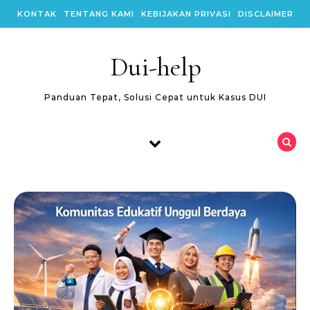
Skip to content
KONTAK
TENTANG KAMI
KEBIJAKAN PRIVASI
DISCLAIMER
Dui-help
Panduan Tepat, Solusi Cepat untuk Kasus DUI