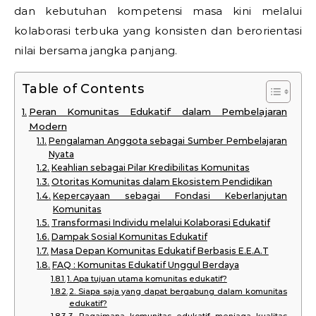
dan kebutuhan kompetensi masa kini melalui
kolaborasi terbuka yang konsisten dan berorientasi
nilai bersama jangka panjang.
Table of Contents
Peran Komunitas Edukatif dalam Pembelajaran
Modern
Pengalaman Anggota sebagai Sumber Pembelajaran
Nyata
Keahlian sebagai Pilar Kredibilitas Komunitas
Otoritas Komunitas dalam Ekosistem Pendidikan
Kepercayaan sebagai Fondasi Keberlanjutan
Komunitas
Transformasi Individu melalui Kolaborasi Edukatif
Dampak Sosial Komunitas Edukatif
Masa Depan Komunitas Edukatif Berbasis E.E.A.T
FAQ : Komunitas Edukatif Unggul Berdaya
1. Apa tujuan utama komunitas edukatif?
2. Siapa saja yang dapat bergabung dalam komunitas
edukatif?
3. Bagaimana komunitas edukatif menjaga kualitas