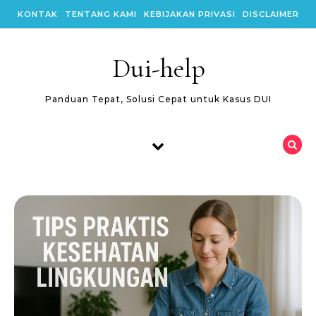
Skip to content
KONTAK
TENTANG KAMI
KEBIJAKAN PRIVASI
DISCLAIMER
Dui-help
Panduan Tepat, Solusi Cepat untuk Kasus DUI