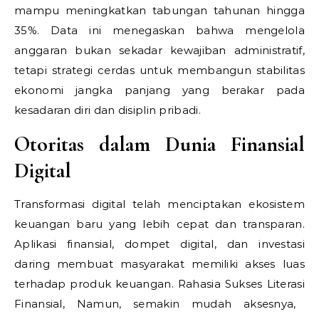
mampu meningkatkan tabungan tahunan hingga
35%. Data ini menegaskan bahwa mengelola
anggaran bukan sekadar kewajiban administratif,
tetapi strategi cerdas untuk membangun stabilitas
ekonomi jangka panjang yang berakar pada
kesadaran diri dan disiplin pribadi.
Otoritas dalam Dunia Finansial
Digital
Transformasi digital telah menciptakan ekosistem
keuangan baru yang lebih cepat dan transparan.
Aplikasi finansial, dompet digital, dan investasi
daring membuat masyarakat memiliki akses luas
terhadap produk keuangan.
Rahasia Sukses
Literasi
Finansial,
Namun, semakin mudah aksesnya,