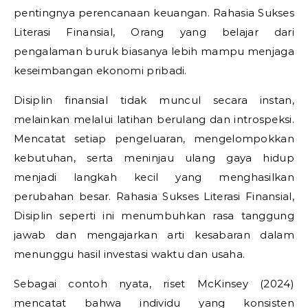
pentingnya perencanaan keuangan.
Rahasia Sukses
Literasi
Finansial,
Orang yang belajar dari
pengalaman buruk biasanya lebih mampu menjaga
keseimbangan ekonomi pribadi.
Disiplin finansial tidak muncul secara instan,
melainkan melalui latihan berulang dan introspeksi.
Mencatat setiap pengeluaran, mengelompokkan
kebutuhan, serta meninjau ulang gaya hidup
menjadi langkah kecil yang menghasilkan
perubahan besar.
Rahasia Sukses
Literasi
Finansial,
Disiplin seperti ini menumbuhkan rasa tanggung
jawab dan mengajarkan arti kesabaran dalam
menunggu hasil investasi waktu dan usaha.
Sebagai contoh nyata, riset McKinsey (2024)
mencatat bahwa individu yang konsisten