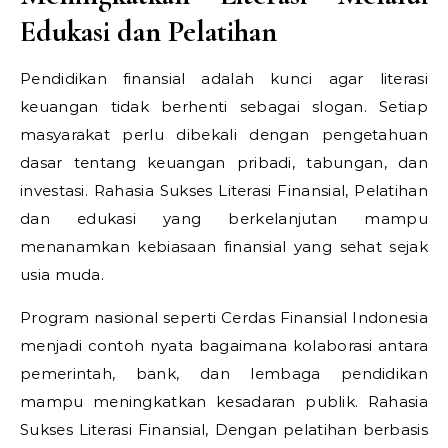
Edukasi dan Pelatihan
Pendidikan finansial adalah kunci agar literasi
keuangan tidak berhenti sebagai slogan. Setiap
masyarakat perlu dibekali dengan pengetahuan
dasar tentang keuangan pribadi, tabungan, dan
investasi.
Rahasia Sukses
Literasi
Finansial,
Pelatihan
dan edukasi yang berkelanjutan mampu
menanamkan kebiasaan finansial yang sehat sejak
usia muda.
Program nasional seperti Cerdas Finansial Indonesia
menjadi contoh nyata bagaimana kolaborasi antara
pemerintah, bank, dan lembaga pendidikan
mampu meningkatkan kesadaran publik.
Rahasia
Sukses
Literasi
Finansial,
Dengan pelatihan berbasis