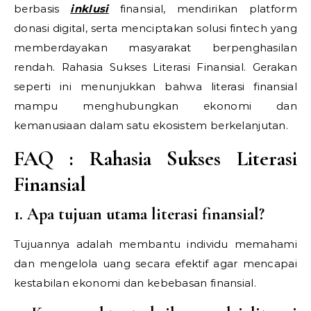
berbasis
inklusi
finansial, mendirikan platform
donasi digital, serta menciptakan solusi fintech yang
memberdayakan masyarakat berpenghasilan
rendah.
Rahasia Sukses
Literasi
Finansial.
Gerakan
seperti ini menunjukkan bahwa literasi finansial
mampu menghubungkan ekonomi dan
kemanusiaan dalam satu ekosistem berkelanjutan.
FAQ :
Rahasia Sukses
Literasi
Finansial
1. Apa tujuan utama literasi finansial?
Tujuannya adalah membantu individu memahami
dan mengelola uang secara efektif agar mencapai
kestabilan ekonomi dan kebebasan finansial.