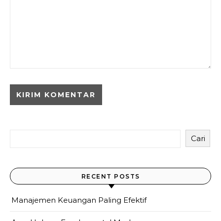
Cari
RECENT POSTS
Manajemen Keuangan Paling Efektif