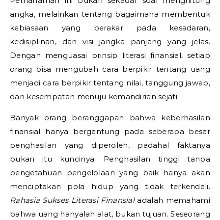
Pemahaman ini bukan sekadar soal menghitung
angka, melainkan tentang bagaimana membentuk
kebiasaan yang berakar pada kesadaran,
kedisiplinan, dan visi jangka panjang yang jelas.
Dengan menguasai prinsip literasi finansial, setiap
orang bisa mengubah cara berpikir tentang uang
menjadi cara berpikir tentang nilai, tanggung jawab,
dan kesempatan menuju kemandirian sejati.
Banyak orang beranggapan bahwa keberhasilan
finansial hanya bergantung pada seberapa besar
penghasilan yang diperoleh, padahal faktanya
bukan itu kuncinya. Penghasilan tinggi tanpa
pengetahuan pengelolaan yang baik hanya akan
menciptakan pola hidup yang tidak terkendali.
Rahasia Sukses Literasi Finansial
adalah memahami
bahwa uang hanyalah alat, bukan tujuan. Seseorang