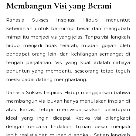
Membangun Visi yang Berani
Rahasia Sukses Inspirasi Hidup menuntut
keberanian untuk bermimpi besar dan mengubah
mimpi itu menjadi visi yang jelas. Tanpa visi, langkah
hidup menjadi tidak terarah, mudah goyah oleh
pendapat orang lain, dan kehilangan semangat di
tengah perjalanan. Visi yang kuat adalah cahaya
penuntun yang membantu seseorang tetap teguh
meski badai datang menghadang.
Rahasia Sukses Inspirasi Hidup mengajarkan bahwa
membangun visi bukan hanya menuliskan impian di
atas kertas, tetapi memvisualisasikan kehidupan
ideal yang ingin dicapai. Ketika visi dilengkapi
dengan rencana tindakan, tujuan besar menjadi
lebih realistis dan mudah dijangkau. Setiap langkah