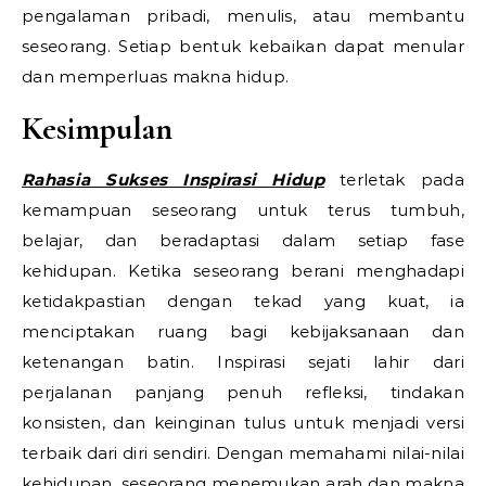
pengalaman pribadi, menulis, atau membantu
seseorang. Setiap bentuk kebaikan dapat menular
dan memperluas makna hidup.
Kesimpulan
Rahasia Sukses Inspirasi Hidup
terletak pada
kemampuan seseorang untuk terus tumbuh,
belajar, dan beradaptasi dalam setiap fase
kehidupan. Ketika seseorang berani menghadapi
ketidakpastian dengan tekad yang kuat, ia
menciptakan ruang bagi kebijaksanaan dan
ketenangan batin. Inspirasi sejati lahir dari
perjalanan panjang penuh refleksi, tindakan
konsisten, dan keinginan tulus untuk menjadi versi
terbaik dari diri sendiri. Dengan memahami nilai-nilai
kehidupan, seseorang menemukan arah dan makna