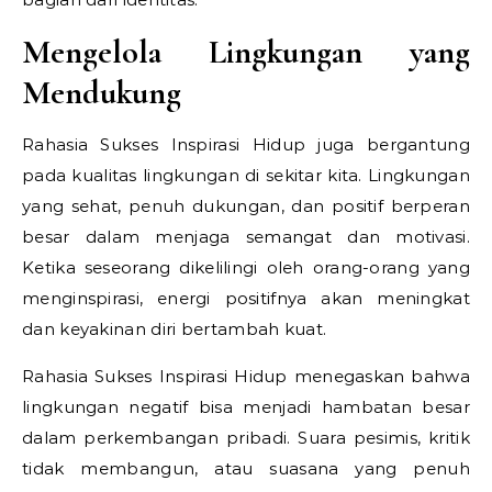
Mengelola Lingkungan yang
Mendukung
Rahasia Sukses Inspirasi Hidup juga bergantung
pada kualitas lingkungan di sekitar kita. Lingkungan
yang sehat, penuh dukungan, dan positif berperan
besar dalam menjaga semangat dan motivasi.
Ketika seseorang dikelilingi oleh orang-orang yang
menginspirasi, energi positifnya akan meningkat
dan keyakinan diri bertambah kuat.
Rahasia Sukses Inspirasi Hidup menegaskan bahwa
lingkungan negatif bisa menjadi hambatan besar
dalam perkembangan pribadi. Suara pesimis, kritik
tidak membangun, atau suasana yang penuh