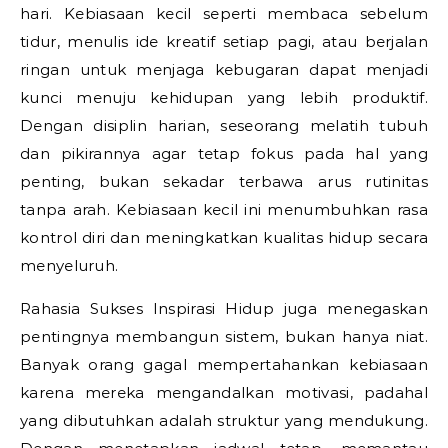
hari. Kebiasaan kecil seperti membaca sebelum
tidur, menulis ide kreatif setiap pagi, atau berjalan
ringan untuk menjaga kebugaran dapat menjadi
kunci menuju kehidupan yang lebih produktif.
Dengan disiplin harian, seseorang melatih tubuh
dan pikirannya agar tetap fokus pada hal yang
penting, bukan sekadar terbawa arus rutinitas
tanpa arah. Kebiasaan kecil ini menumbuhkan rasa
kontrol diri dan meningkatkan kualitas hidup secara
menyeluruh.
Rahasia Sukses Inspirasi Hidup juga menegaskan
pentingnya membangun sistem, bukan hanya niat.
Banyak orang gagal mempertahankan kebiasaan
karena mereka mengandalkan motivasi, padahal
yang dibutuhkan adalah struktur yang mendukung.