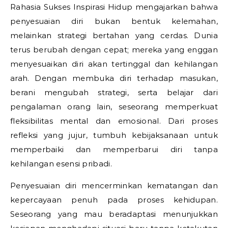
Rahasia Sukses Inspirasi Hidup mengajarkan bahwa
penyesuaian diri bukan bentuk kelemahan,
melainkan strategi bertahan yang cerdas. Dunia
terus berubah dengan cepat; mereka yang enggan
menyesuaikan diri akan tertinggal dan kehilangan
arah. Dengan membuka diri terhadap masukan,
berani mengubah strategi, serta belajar dari
pengalaman orang lain, seseorang memperkuat
fleksibilitas mental dan emosional. Dari proses
refleksi yang jujur, tumbuh kebijaksanaan untuk
memperbaiki dan memperbarui diri tanpa
kehilangan esensi pribadi.
Penyesuaian diri mencerminkan kematangan dan
kepercayaan penuh pada proses kehidupan.
Seseorang yang mau beradaptasi menunjukkan