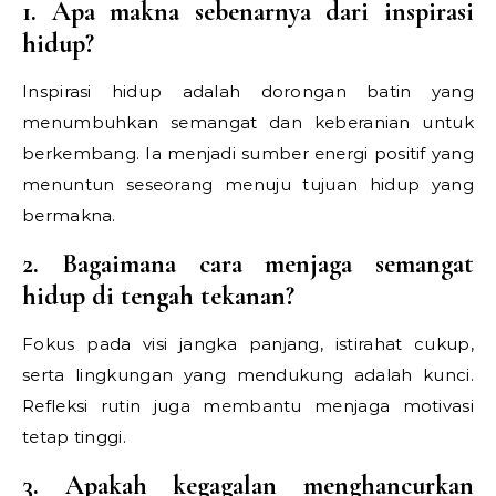
1. Apa makna sebenarnya dari inspirasi
hidup?
Inspirasi hidup adalah dorongan batin yang
menumbuhkan semangat dan keberanian untuk
berkembang. Ia menjadi sumber energi positif yang
menuntun seseorang menuju tujuan hidup yang
bermakna.
2. Bagaimana cara menjaga semangat
hidup di tengah tekanan?
Fokus pada visi jangka panjang, istirahat cukup,
serta lingkungan yang mendukung adalah kunci.
Refleksi rutin juga membantu menjaga motivasi
tetap tinggi.
3. Apakah kegagalan menghancurkan