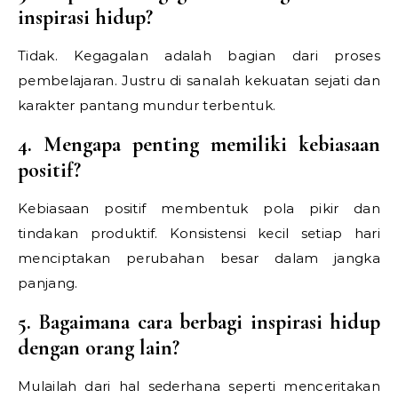
inspirasi hidup?
Tidak. Kegagalan adalah bagian dari proses
pembelajaran. Justru di sanalah kekuatan sejati dan
karakter pantang mundur terbentuk.
4. Mengapa penting memiliki kebiasaan
positif?
Kebiasaan positif membentuk pola pikir dan
tindakan produktif. Konsistensi kecil setiap hari
menciptakan perubahan besar dalam jangka
panjang.
5. Bagaimana cara berbagi inspirasi hidup
dengan orang lain?
Mulailah dari hal sederhana seperti menceritakan