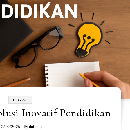
INOVASI
lusi Inovatif Pendidikan
12/10/2025
- By
dui-help