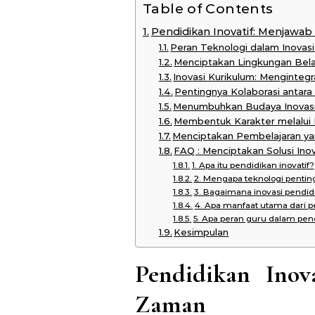
Table of Contents
Pendidikan Inovatif: Menjawa
Peran Teknologi dalam Inovas
Menciptakan Lingkungan Belaj
Inovasi Kurikulum: Menginteg
Pentingnya Kolaborasi antara
Menumbuhkan Budaya Inovasi
Membentuk Karakter melalui P
Menciptakan Pembelajaran ya
FAQ : Menciptakan Solusi Inov
1. Apa itu pendidikan inovatif?
2. Mengapa teknologi pentin
3. Bagaimana inovasi pend
4. Apa manfaat utama dari p
5. Apa peran guru dalam pend
Kesimpulan
Pendidikan Inov
Zaman