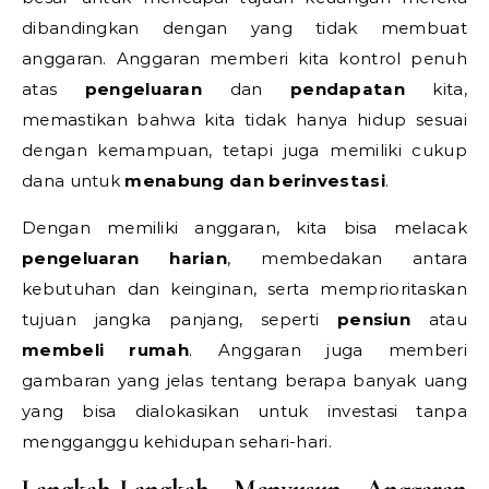
dibandingkan dengan yang tidak membuat
anggaran. Anggaran memberi kita kontrol penuh
atas
pengeluaran
dan
pendapatan
kita,
memastikan bahwa kita tidak hanya hidup sesuai
dengan kemampuan, tetapi juga memiliki cukup
dana untuk
menabung dan berinvestasi
.
Dengan memiliki anggaran, kita bisa melacak
pengeluaran harian
, membedakan antara
kebutuhan dan keinginan, serta memprioritaskan
tujuan jangka panjang, seperti
pensiun
atau
membeli rumah
. Anggaran juga memberi
gambaran yang jelas tentang berapa banyak uang
yang bisa dialokasikan untuk investasi tanpa
mengganggu kehidupan sehari-hari.