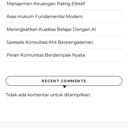
Manajemen Keuangan Paling Efektif
Asas Hukum Fundamental Modern
Meningkatkan Kualitas Belajar Dengan AI
Spesialis Konsultasi Ahli Berpengalaman
Peran Komunitas Berdampak Nyata
RECENT COMMENTS
Tidak ada komentar untuk ditampilkan.