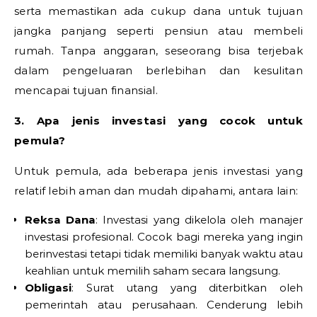
serta memastikan ada cukup dana untuk tujuan
jangka panjang seperti pensiun atau membeli
rumah. Tanpa anggaran, seseorang bisa terjebak
dalam pengeluaran berlebihan dan kesulitan
mencapai tujuan finansial.
3. Apa jenis investasi yang cocok untuk
pemula?
Untuk pemula, ada beberapa jenis investasi yang
relatif lebih aman dan mudah dipahami, antara lain:
Reksa Dana
: Investasi yang dikelola oleh manajer
investasi profesional. Cocok bagi mereka yang ingin
berinvestasi tetapi tidak memiliki banyak waktu atau
keahlian untuk memilih saham secara langsung.
Obligasi
: Surat utang yang diterbitkan oleh
pemerintah atau perusahaan. Cenderung lebih