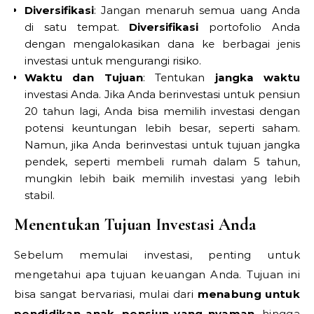
Diversifikasi
: Jangan menaruh semua uang Anda
di satu tempat.
Diversifikasi
portofolio Anda
dengan mengalokasikan dana ke berbagai jenis
investasi untuk mengurangi risiko.
Waktu dan Tujuan
: Tentukan
jangka waktu
investasi Anda. Jika Anda berinvestasi untuk pensiun
20 tahun lagi, Anda bisa memilih investasi dengan
potensi keuntungan lebih besar, seperti saham.
Namun, jika Anda berinvestasi untuk tujuan jangka
pendek, seperti membeli rumah dalam 5 tahun,
mungkin lebih baik memilih investasi yang lebih
stabil.
Menentukan Tujuan Investasi Anda
Sebelum memulai investasi, penting untuk
mengetahui apa tujuan keuangan Anda. Tujuan ini
bisa sangat bervariasi, mulai dari
menabung untuk
pendidikan anak
,
pensiun yang nyaman
, hingga