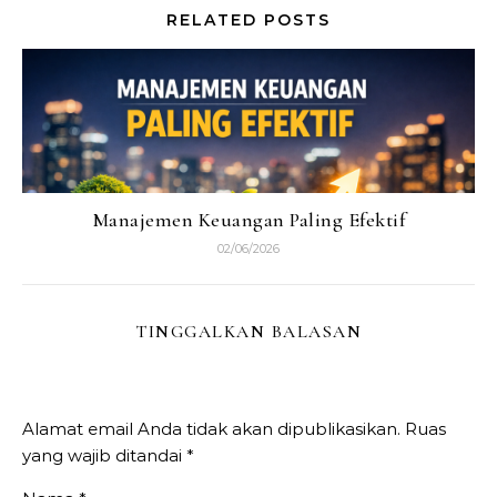
RELATED POSTS
Manajemen Keuangan Paling Efektif
02/06/2026
TINGGALKAN BALASAN
Alamat email Anda tidak akan dipublikasikan.
Ruas
yang wajib ditandai
*