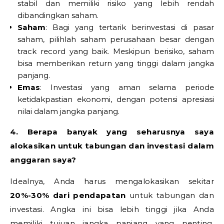
stabil dan memiliki risiko yang lebih rendah
dibandingkan saham.
Saham
: Bagi yang tertarik berinvestasi di pasar
saham, pilihlah saham perusahaan besar dengan
track record yang baik. Meskipun berisiko, saham
bisa memberikan return yang tinggi dalam jangka
panjang.
Emas
: Investasi yang aman selama periode
ketidakpastian ekonomi, dengan potensi apresiasi
nilai dalam jangka panjang.
4. Berapa banyak yang seharusnya saya
alokasikan untuk tabungan dan investasi dalam
anggaran saya?
Idealnya, Anda harus mengalokasikan sekitar
20%-30% dari pendapatan
untuk tabungan dan
investasi. Angka ini bisa lebih tinggi jika Anda
memiliki tujuan jangka panjang yang penting,