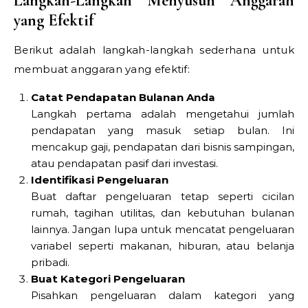
Langkah-Langkah Menyusun Anggaran
yang Efektif
Berikut adalah langkah-langkah sederhana untuk
membuat anggaran yang efektif:
Catat Pendapatan Bulanan Anda
Langkah pertama adalah mengetahui jumlah
pendapatan yang masuk setiap bulan. Ini
mencakup gaji, pendapatan dari bisnis sampingan,
atau pendapatan pasif dari investasi.
Identifikasi Pengeluaran
Buat daftar pengeluaran tetap seperti cicilan
rumah, tagihan utilitas, dan kebutuhan bulanan
lainnya. Jangan lupa untuk mencatat pengeluaran
variabel seperti makanan, hiburan, atau belanja
pribadi.
Buat Kategori Pengeluaran
Pisahkan pengeluaran dalam kategori yang