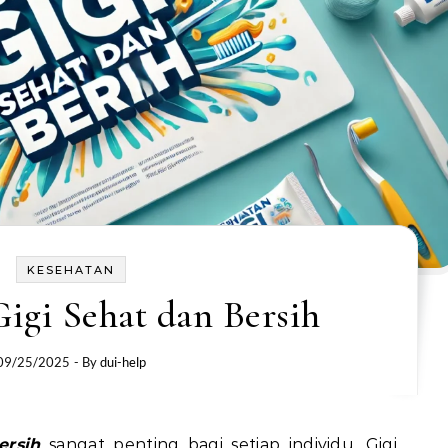
KESEHATAN
igi Sehat dan Bersih
09/25/2025
- By
dui-help
ersih
sangat penting bagi setiap individu. Gigi