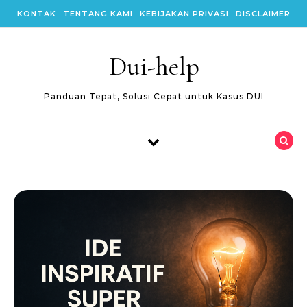
Skip to content
KONTAK
TENTANG KAMI
KEBIJAKAN PRIVASI
DISCLAIMER
Dui-help
Panduan Tepat, Solusi Cepat untuk Kasus DUI