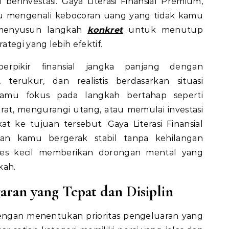
berinvestasi.
Gaya
Literasi
Finansial Premium,
u mengenali kebocoran uang yang tidak kamu
 menyusun langkah
konkret
untuk menutup
tegi yang lebih efektif.
pikir finansial jangka panjang dengan
 terukur, dan realistis berdasarkan situasi
amu fokus pada langkah bertahap seperti
at, mengurangi utang, atau memulai investasi
kat ke tujuan tersebut.
Gaya
Literasi
Finansial
kan kamu bergerak stabil tanpa kehilangan
gres kecil memberikan dorongan mental yang
kah.
ran yang Tepat dan Disiplin
gan menentukan prioritas pengeluaran yang