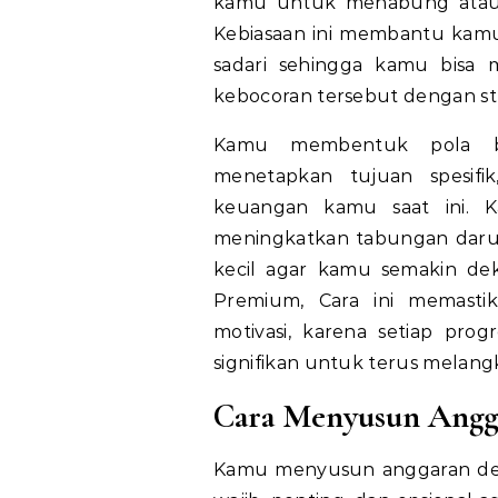
kamu untuk menabung atau 
Kebiasaan ini membantu kam
sadari sehingga kamu bisa
kebocoran tersebut dengan stra
Kamu membentuk pola ber
menetapkan tujuan spesifik,
keuangan kamu saat ini. K
meningkatkan tabungan darur
kecil agar kamu semakin de
Premium,
Cara ini memasti
motivasi, karena setiap pro
signifikan untuk terus melang
Cara Menyusun Angga
Kamu menyusun anggaran den