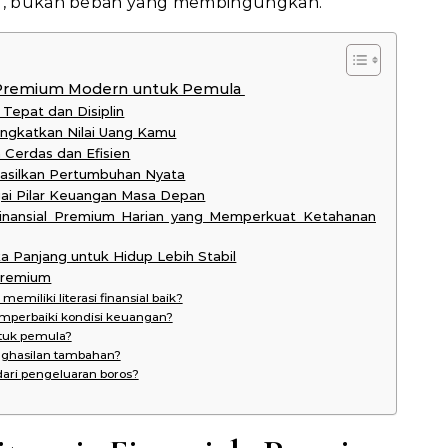
ing, bukan beban yang membingungkan.
ial Premium Modern untuk Pemula
Tepat dan Disiplin
ngkatkan Nilai Uang Kamu
 Cerdas dan Efisien
hasilkan Pertumbuhan Nyata
ai Pilar Keuangan Masa Depan
 Finansial Premium Harian yang Memperkuat Ketahanan
 Panjang untuk Hidup Lebih Stabil
 Premium
emiliki literasi finansial baik?
mperbaiki kondisi keuangan?
ntuk pemula?
nghasilan tambahan?
ari pengeluaran boros?