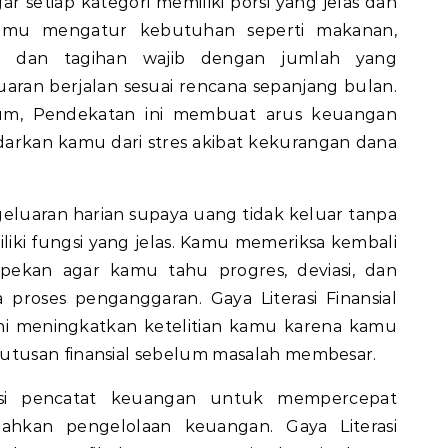
gar setiap kategori memiliki porsi yang jelas dan
 Kamu mengatur kebutuhan seperti makanan,
asi, dan tagihan wajib dengan jumlah yang
aran berjalan sesuai rencana sepanjang bulan.
ium,
Pendekatan ini membuat arus keuangan
darkan kamu dari stres akibat kekurangan dana
luaran harian supaya uang tidak keluar tanpa
liki fungsi yang jelas. Kamu memeriksa kembali
 pekan agar kamu tahu progres, deviasi, dan
a proses penganggaran.
Gaya
Literasi
Finansial
ini meningkatkan ketelitian kamu karena kamu
tusan finansial sebelum masalah membesar.
si pencatat keuangan untuk mempercepat
dahkan pengelolaan keuangan.
Gaya
Literasi