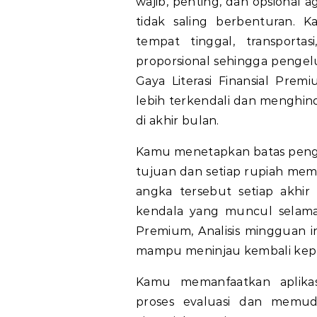
wajib, penting, dan opsional a
tidak saling berbenturan.
tempat tinggal, transport
proporsional sehingga pengelu
Gaya
Literasi
Finansial Prem
lebih terkendali dan menghin
di akhir bulan.
Kamu menetapkan batas penge
tujuan dan setiap rupiah memi
angka tersebut setiap akhir
kendala yang muncul selam
Premium,
Analisis mingguan 
mampu meninjau kembali kepu
Kamu memanfaatkan aplika
proses evaluasi dan memu