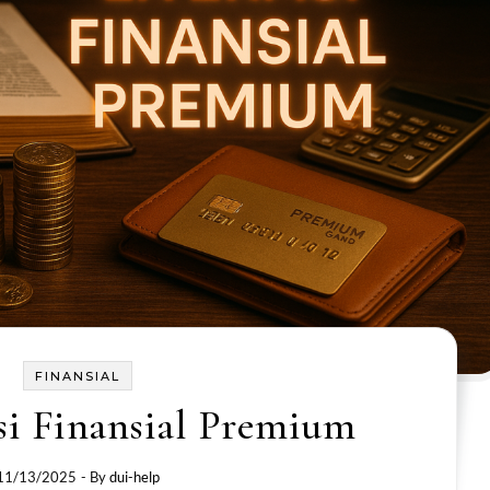
FINANSIAL
si Finansial Premium
11/13/2025
- By
dui-help