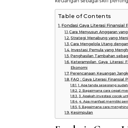
keuangan sebagai skill pent
Table of Contents
Fondasi Gaya Literasi Finans
Cara Menyusun Anggaran yang 
Strategi Menabung yang Meni
Cara Mengelola Utang dengan
Investasi Pemula yang Meng
Penghasilan Tambahan sebag
Keterampilan Gaya Literasi
Ekonomi
Perencanaan Keuangan Jangka
FAQ : Gaya Literasi Finansial
1. Apa tanda seseorang sudah m
2. Bagaimana cara cepat me
3. Apakah investasi cocok u
4. Apa manfaat memiliki pe
5. Bagaimana cara menghind
Kesimpulan