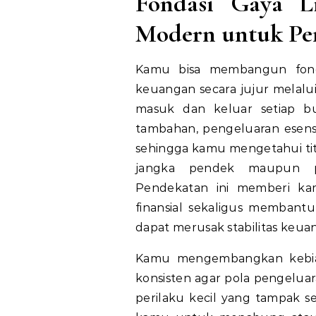
Fondasi
Gaya
L
Modern untuk P
Kamu bisa membangun fonda
keuangan secara jujur melalu
masuk dan keluar setiap b
tambahan, pengeluaran esensial
sehingga kamu mengetahui tit
jangka pendek maupun 
Pendekatan ini memberi ka
finansial sekaligus memban
dapat merusak stabilitas keua
Kamu mengembangkan kebiasa
konsisten agar pola pengeluar
perilaku kecil yang tampak 