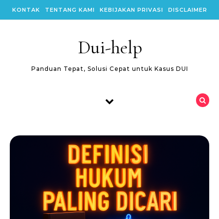
Skip to content
KONTAK
TENTANG KAMI
KEBIJAKAN PRIVASI
DISCLAIMER
Dui-help
Panduan Tepat, Solusi Cepat untuk Kasus DUI