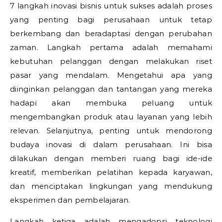
7 langkah inovasi bisnis untuk sukses adalah proses
yang penting bagi perusahaan untuk tetap
berkembang dan beradaptasi dengan perubahan
zaman. Langkah pertama adalah memahami
kebutuhan pelanggan dengan melakukan riset
pasar yang mendalam. Mengetahui apa yang
diinginkan pelanggan dan tantangan yang mereka
hadapi akan membuka peluang untuk
mengembangkan produk atau layanan yang lebih
relevan. Selanjutnya, penting untuk mendorong
budaya inovasi di dalam perusahaan. Ini bisa
dilakukan dengan memberi ruang bagi ide-ide
kreatif, memberikan pelatihan kepada karyawan,
dan menciptakan lingkungan yang mendukung
eksperimen dan pembelajaran.
Langkah ketiga adalah mengadopsi teknologi