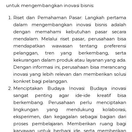
untuk mengembangkan inovasi bisnis:
Riset dan Pemahaman Pasar: Langkah pertama
dalam mengembangkan inovasi bisnis adalah
dengan memahami kebutuhan pasar secara
mendalam. Melalui riset pasar, perusahaan bisa
mendapatkan wawasan tentang preferensi
pelanggan, tren yang berkembang, serta
kekurangan dalam produk atau layanan yang ada.
Dengan informasi ini, perusahaan bisa merancang
inovasi yang lebih relevan dan memberikan solusi
konkret bagi pelanggan.
Menciptakan Budaya Inovasi: Budaya inovasi
sangat penting agar ide-ide kreatif bisa
berkembang. Perusahaan perlu menciptakan
lingkungan yang mendukung kolaborasi,
eksperimen, dan kegagalan sebagai bagian dari
proses pembelajaran. Memberikan ruang bagi
karyawan untuk berbagi ide, serta memberikan