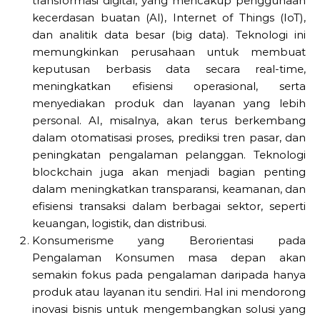
transformasi digital, yang mencakup penggunaan
kecerdasan buatan (AI), Internet of Things (IoT),
dan analitik data besar (big data). Teknologi ini
memungkinkan perusahaan untuk membuat
keputusan berbasis data secara real-time,
meningkatkan efisiensi operasional, serta
menyediakan produk dan layanan yang lebih
personal. AI, misalnya, akan terus berkembang
dalam otomatisasi proses, prediksi tren pasar, dan
peningkatan pengalaman pelanggan. Teknologi
blockchain juga akan menjadi bagian penting
dalam meningkatkan transparansi, keamanan, dan
efisiensi transaksi dalam berbagai sektor, seperti
keuangan, logistik, dan distribusi.
Konsumerisme yang Berorientasi pada
Pengalaman Konsumen masa depan akan
semakin fokus pada pengalaman daripada hanya
produk atau layanan itu sendiri. Hal ini mendorong
inovasi bisnis untuk mengembangkan solusi yang