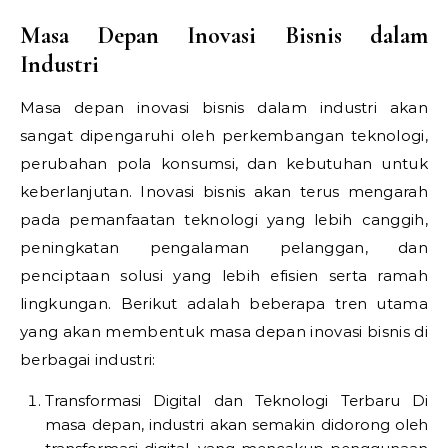
Masa Depan Inovasi Bisnis dalam
Industri
Masa depan inovasi bisnis dalam industri akan
sangat dipengaruhi oleh perkembangan teknologi,
perubahan pola konsumsi, dan kebutuhan untuk
keberlanjutan. Inovasi bisnis akan terus mengarah
pada pemanfaatan teknologi yang lebih canggih,
peningkatan pengalaman pelanggan, dan
penciptaan solusi yang lebih efisien serta ramah
lingkungan. Berikut adalah beberapa tren utama
yang akan membentuk masa depan inovasi bisnis di
berbagai industri:
Transformasi Digital dan Teknologi Terbaru Di
masa depan, industri akan semakin didorong oleh