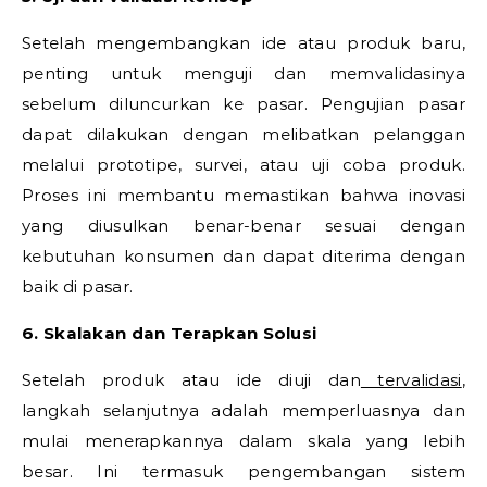
Setelah mengembangkan ide atau produk baru,
penting untuk menguji dan memvalidasinya
sebelum diluncurkan ke pasar. Pengujian pasar
dapat dilakukan dengan melibatkan pelanggan
melalui prototipe, survei, atau uji coba produk.
Proses ini membantu memastikan bahwa inovasi
yang diusulkan benar-benar sesuai dengan
kebutuhan konsumen dan dapat diterima dengan
baik di pasar.
6. Skalakan dan Terapkan Solusi
Setelah produk atau ide diuji dan
tervalidasi
,
langkah selanjutnya adalah memperluasnya dan
mulai menerapkannya dalam skala yang lebih
besar. Ini termasuk pengembangan sistem