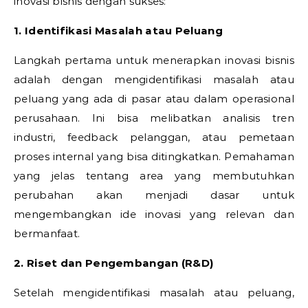
inovasi bisnis dengan sukses:
1. Identifikasi Masalah atau Peluang
Langkah pertama untuk menerapkan inovasi bisnis
adalah dengan mengidentifikasi masalah atau
peluang yang ada di pasar atau dalam operasional
perusahaan. Ini bisa melibatkan analisis tren
industri, feedback pelanggan, atau pemetaan
proses internal yang bisa ditingkatkan. Pemahaman
yang jelas tentang area yang membutuhkan
perubahan akan menjadi dasar untuk
mengembangkan ide inovasi yang relevan dan
bermanfaat.
2. Riset dan Pengembangan (R&D)
Setelah mengidentifikasi masalah atau peluang,