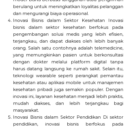
berulang untuk meningkatkan loyalitas pelanggan
dan mengurangi biaya operasional.
Inovasi Bisnis dalam Sektor Kesehatan Inovasi
bisnis dalam sektor kesehatan berfokus pada
pengembangan solusi medis yang lebih efisien,
terjangkau, dan dapat diakses oleh lebih banyak
orang. Salah satu contohnya adalah telemedicine,
yang memungkinkan pasien untuk berkonsultasi
dengan dokter melalui platform digital tanpa
harus datang langsung ke rumah sakit. Selain itu,
teknologi wearable seperti perangkat pemantau
kesehatan atau aplikasi mobile untuk manajemen
kesehatan pribadi juga semakin populer. Dengan
inovasi ini, layanan kesehatan menjadi lebih praktis,
mudah diakses, dan lebih terjangkau bagi
masyarakat.
Inovasi Bisnis dalam Sektor Pendidikan Di sektor
pendidikan, inovasi bisnis berfokus pada