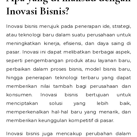
Inovasi Bisnis?
Inovasi bisnis merujuk pada penerapan ide, strategi,
atau teknologi baru dalam suatu perusahaan untuk
meningkatkan kinerja, efisiensi, dan daya saing di
pasar. Inovasi ini dapat melibatkan berbagai aspek,
seperti pengembangan produk atau layanan baru,
perbaikan dalam proses bisnis, model bisnis baru,
hingga penerapan teknologi terbaru yang dapat
memberikan nilai tambah bagi perusahaan dan
konsumen. Inovasi bisnis bertujuan untuk
menciptakan solusi yang lebih baik,
memperkenalkan hal-hal baru yang menarik, dan
memberikan keunggulan kompetitif di pasar.
Inovasi bisnis juga mencakup perubahan dalam