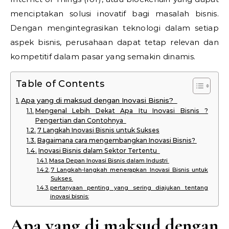
menciptakan solusi inovatif bagi masalah bisnis.
Dengan mengintegrasikan teknologi dalam setiap
aspek bisnis, perusahaan dapat tetap relevan dan
kompetitif dalam pasar yang semakin dinamis.
Table of Contents
Apa yang di maksud dengan Inovasi Bisnis?
Mengenal Lebih Dekat Apa Itu Inovasi Bisnis ?
Pengertian dan Contohnya
7 Langkah Inovasi Bisnis untuk Sukses
Bagaimana cara mengembangkan Inovasi Bisnis?
Inovasi Bisnis dalam Sektor Tertentu
Masa Depan Inovasi Bisnis dalam Industri
7 Langkah-langkah menerapkan Inovasi Bisnis untuk
Sukses
pertanyaan penting yang sering diajukan tentang
inovasi bisnis:
Apa yang di maksud dengan