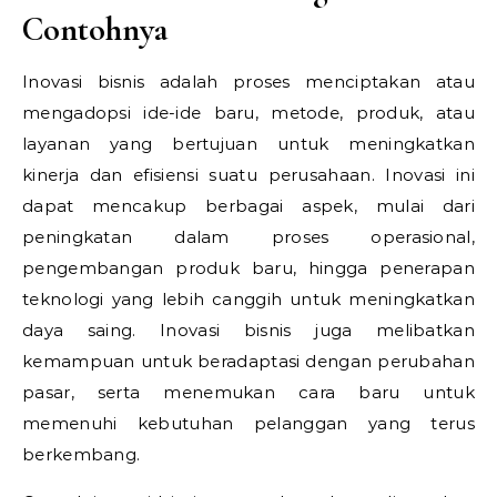
Contohnya
Inovasi bisnis adalah proses menciptakan atau
mengadopsi ide-ide baru, metode, produk, atau
layanan yang bertujuan untuk meningkatkan
kinerja dan efisiensi suatu perusahaan. Inovasi ini
dapat mencakup berbagai aspek, mulai dari
peningkatan dalam proses operasional,
pengembangan produk baru, hingga penerapan
teknologi yang lebih canggih untuk meningkatkan
daya saing. Inovasi bisnis juga melibatkan
kemampuan untuk beradaptasi dengan perubahan
pasar, serta menemukan cara baru untuk
memenuhi kebutuhan pelanggan yang terus
berkembang.