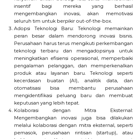
insentif bagi mereka yang berhasil
mengembangkan inovasi, akan memotivasi
seluruh tim untuk berpikir out-of-the-box.
Adopsi Teknologi Baru: Teknologi memainkan
peran besar dalam mendorong inovasi bisnis.
Perusahaan harus terus mengikuti perkembangan
teknologi terbaru dan mengadopsinya untuk
meningkatkan efisiensi operasional, memperbaiki
pengalaman pelanggan, dan memperkenalkan
produk atau layanan baru. Teknologi seperti
kecerdasan buatan (AI), analitik data, dan
otomatisasi bisa membantu perusahaan
mengidentifikasi peluang baru dan membuat
keputusan yang lebih tepat.
Kolaborasi dengan Mitra Eksternal:
Mengembangkan inovasi juga bisa dilakukan
melalui kolaborasi dengan mitra eksternal, seperti
pemasok, perusahaan rintisan (startup), atau