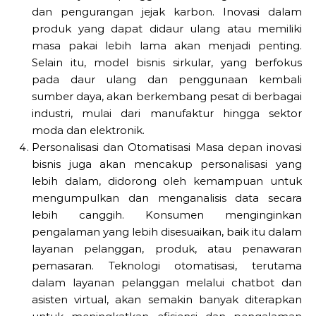
dan pengurangan jejak karbon. Inovasi dalam
produk yang dapat didaur ulang atau memiliki
masa pakai lebih lama akan menjadi penting.
Selain itu, model bisnis sirkular, yang berfokus
pada daur ulang dan penggunaan kembali
sumber daya, akan berkembang pesat di berbagai
industri, mulai dari manufaktur hingga sektor
moda dan elektronik.
Personalisasi dan Otomatisasi Masa depan inovasi
bisnis juga akan mencakup personalisasi yang
lebih dalam, didorong oleh kemampuan untuk
mengumpulkan dan menganalisis data secara
lebih canggih. Konsumen menginginkan
pengalaman yang lebih disesuaikan, baik itu dalam
layanan pelanggan, produk, atau penawaran
pemasaran. Teknologi otomatisasi, terutama
dalam layanan pelanggan melalui chatbot dan
asisten virtual, akan semakin banyak diterapkan