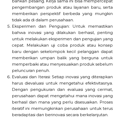
bahkan pesaing. Kerja sama ini bisa mempercepat
pengembangan produk atau layanan baru, serta
memberikan perspektif berbeda yang mungkin
tidak ada di dalam perusahaan.
Eksperimen dan Pengujian: Untuk memastikan
bahwa inovasi yang dilakukan berhasil, penting
untuk melakukan eksperimen dan pengujian yang
cepat. Melakukan uji coba produk atau konsep
baru dengan sekelompok kecil pelanggan dapat
memberikan umpan balik yang berguna untuk
memperbaiki atau menyesuaikan produk sebelum
peluncuran penuh.
Evaluasi dan Iterasi: Setiap inovasi yang diterapkan
harus dievaluasi untuk mengetahui efektivitasnya.
Dengan pengukuran dan evaluasi yang cermat,
perusahaan dapat mengetahui mana inovasi yang
berhasil dan mana yang perlu disesuaikan. Proses
iteratif ini memungkinkan perusahaan untuk terus
beradaptasi dan berinovasi secara berkelanjutan.