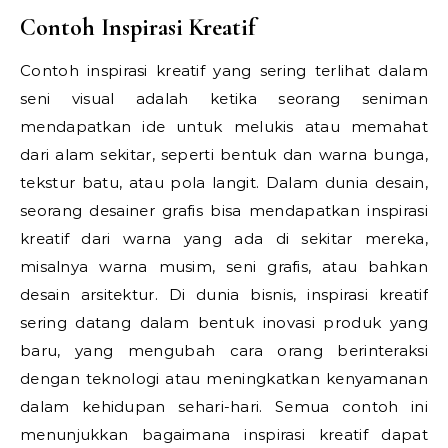
Contoh Inspirasi Kreatif
Contoh inspirasi kreatif yang sering terlihat dalam
seni visual adalah ketika seorang seniman
mendapatkan ide untuk melukis atau memahat
dari alam sekitar, seperti bentuk dan warna bunga,
tekstur batu, atau pola langit. Dalam dunia desain,
seorang desainer grafis bisa mendapatkan inspirasi
kreatif dari warna yang ada di sekitar mereka,
misalnya warna musim, seni grafis, atau bahkan
desain arsitektur. Di dunia bisnis, inspirasi kreatif
sering datang dalam bentuk inovasi produk yang
baru, yang mengubah cara orang berinteraksi
dengan teknologi atau meningkatkan kenyamanan
dalam kehidupan sehari-hari. Semua contoh ini
menunjukkan bagaimana inspirasi kreatif dapat