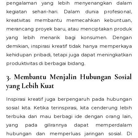
pengalaman yang lebih menyenangkan dalam
kegiatan sehari-hari. Dalam dunia profesional,
kreativitas membantu memecahkan kebuntuan,
merancang proyek baru, atau menciptakan produk
yang lebih menarik bagi konsumen. Dengan
demikian, inspirasi kreatif tidak hanya memperkaya
kehidupan pribadi, tetapi juga dapat meningkatkan
produktivitas di berbagai bidang.
3. Membantu Menjalin Hubungan Sosial
yang Lebih Kuat
Inspirasi kreatif juga berpengaruh pada hubungan
sosial kita. Ketika terinspirasi, kita cenderung lebih
terbuka dan mau berbagi ide dengan orang lain,
yang pada gilirannya dapat memperdalam
hubungan dan memperluas jaringan sosial. Di