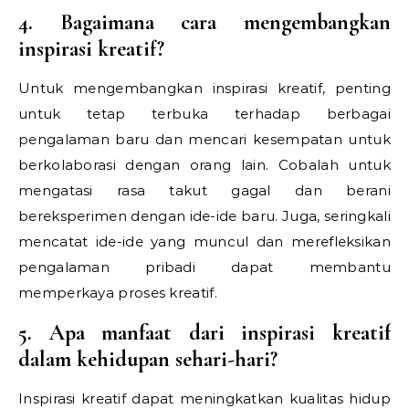
4. Bagaimana cara mengembangkan
inspirasi kreatif?
Untuk mengembangkan inspirasi kreatif, penting
untuk tetap terbuka terhadap berbagai
pengalaman baru dan mencari kesempatan untuk
berkolaborasi dengan orang lain. Cobalah untuk
mengatasi rasa takut gagal dan berani
bereksperimen dengan ide-ide baru. Juga, seringkali
mencatat ide-ide yang muncul dan merefleksikan
pengalaman pribadi dapat membantu
memperkaya proses kreatif.
5. Apa manfaat dari inspirasi kreatif
dalam kehidupan sehari-hari?
Inspirasi kreatif dapat meningkatkan kualitas hidup