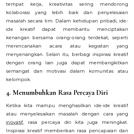
tempat kerja, kreativitas sering mendorong
kolaborasi yang lebih baik dan penyelesaian
masalah secara tim. Dalam kehidupan pribadi, ide-
ide kreatif dapat membantu menciptakan
kenangan bersama orang-orang terdekat, seperti
merencanakan acara atau kegiatan yang
menyenangkan. Selain itu, berbagi inspirasi kreatif
dengan orang lain juga dapat membangkitkan
semangat dan motivasi dalam komunitas atau
kelompok.
4. Menumbuhkan Rasa Percaya Diri
Ketika kita mampu menghasilkan ide-ide kreatif
atau menyelesaikan masalah dengan cara yang
inovatif
, rasa percaya diri kita juga meningkat.
Inspirasi kreatif memberikan rasa pencapaian dan