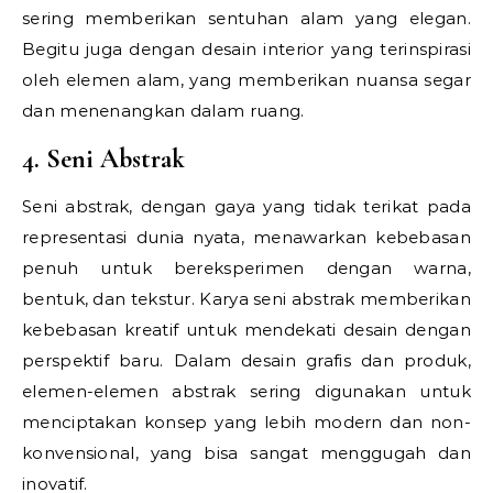
sering memberikan sentuhan alam yang elegan.
Begitu juga dengan desain interior yang terinspirasi
oleh elemen alam, yang memberikan nuansa segar
dan menenangkan dalam ruang.
4. Seni Abstrak
Seni abstrak, dengan gaya yang tidak terikat pada
representasi dunia nyata, menawarkan kebebasan
penuh untuk bereksperimen dengan warna,
bentuk, dan tekstur. Karya seni abstrak memberikan
kebebasan kreatif untuk mendekati desain dengan
perspektif baru. Dalam desain grafis dan produk,
elemen-elemen abstrak sering digunakan untuk
menciptakan konsep yang lebih modern dan non-
konvensional, yang bisa sangat menggugah dan
inovatif.