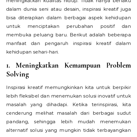
meningkatkan kualitas hidup. Tidak hanya berlaku
dalam dunia seni atau desain, inspirasi kreatif juga
bisa diterapkan dalam berbagai aspek kehidupan
untuk menciptakan perubahan positif dan
membuka peluang baru. Berikut adalah beberapa
manfaat dan pengaruh inspirasi kreatif dalam
kehidupan sehari-hari.
1. Meningkatkan Kemampuan Problem
Solving
Inspirasi kreatif memungkinkan kita untuk berpikir
lebih fleksibel dan menemukan solusi inovatif untuk
masalah yang dihadapi. Ketika terinspirasi, kita
cenderung melihat masalah dari berbagai sudut
pandang, sehingga lebih mudah menemukan
alternatif solusi yang mungkin tidak terbayangkan