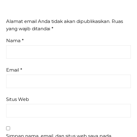
Alamat email Anda tidak akan dipublikasikan.
Ruas
yang wajib ditandai
*
Nama
*
Email
*
Situs Web
Simpan nama, email, dan situs web saya pada