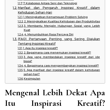
7. Kolaborasi Antara Seni dan Teknologi
Manfaat dan Pengaruh Inspirasi Kreatif dalam
Kehidupan Sehari-Hari
1. Meningkatkan Kemampuan Problem Solving
2. Meningkatkan Kualitas Kehidupan dan Produktivitas
3. Membantu Menjalin Hubungan Sosial yang Lebih
Kuat
4. Menumbuhkan Rasa Percaya Diri
(FAQ) Pertanyaan Penting yang Sering Diajukan
Tentang Inspirasi Kreatif
1. Apa itu inspirasi kreatif?
2. Bagaimana cara menemukan inspirasi kreatif?
3. Apa yang membedakan inspirasi kreatif dari ide
biasa?
4. Bagaimana cara mengembangkan inspirasi kreatif?
5. Apa manfaat dari inspirasi kreatif dalam kehidupan
sehari-hari?
Kesimpulan
Mengenal Lebih Dekat Apa
Itu Inspirasi Kreatif?