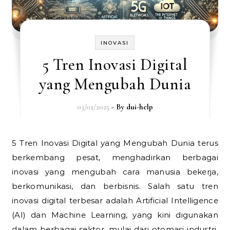
INOVASI
5 Tren Inovasi Digital
yang Mengubah Dunia
03/02/2025
- By
dui-help
5 Tren Inovasi Digital yang Mengubah Dunia terus
berkembang pesat, menghadirkan berbagai
inovasi yang mengubah cara manusia bekerja,
berkomunikasi, dan berbisnis. Salah satu tren
inovasi digital terbesar adalah Artificial Intelligence
(AI) dan Machine Learning, yang kini digunakan
dalam berbagai sektor, mulai dari otomasi industri,