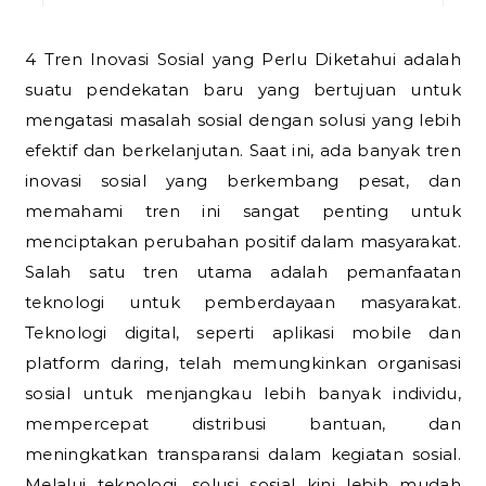
4 Tren Inovasi Sosial yang Perlu Diketahui adalah
suatu pendekatan baru yang bertujuan untuk
mengatasi masalah sosial dengan solusi yang lebih
efektif dan berkelanjutan. Saat ini, ada banyak tren
inovasi sosial yang berkembang pesat, dan
memahami tren ini sangat penting untuk
menciptakan perubahan positif dalam masyarakat.
Salah satu tren utama adalah pemanfaatan
teknologi untuk pemberdayaan masyarakat.
Teknologi digital, seperti aplikasi mobile dan
platform daring, telah memungkinkan organisasi
sosial untuk menjangkau lebih banyak individu,
mempercepat distribusi bantuan, dan
meningkatkan transparansi dalam kegiatan sosial.
Melalui teknologi, solusi sosial kini lebih mudah