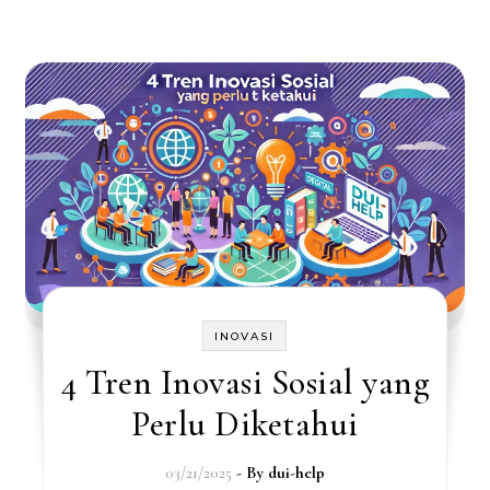
INOVASI
4 Tren Inovasi Sosial yang
Perlu Diketahui
03/21/2025
- By
dui-help