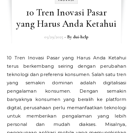
10 Tren Inovasi Pasar
yang Harus Anda Ketahui
03/29/2025
- By
dui-help
10 Tren Inovasi Pasar yang Harus Anda Ketahui
terus berkembang seiring dengan perubahan
teknologi dan preferensi konsumen. Salah satu tren
yang semakin dominan adalah digitalisasi
pengalaman konsumen. Dengan semakin
banyaknya konsumen yang beralih ke platform
digital, perusahaan perlu memanfaatkan teknologi
untuk memberikan pengalaman yang lebih
personal dan mudah diakses. Misalnya,
penggunaan aplikasi mobile yang memungkinkan