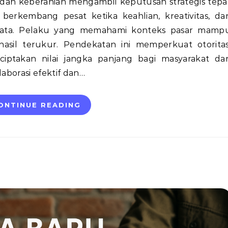
n dan keberanian mengambil keputusan strategis tepa
 berkembang pesat ketika keahlian, kreativitas, da
nyata. Pelaku yang memahami konteks pasar mamp
sil terukur. Pendekatan ini memperkuat otoritas
iptakan nilai jangka panjang bagi masyarakat da
laborasi efektif dan…
ONTINUE READING