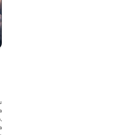
a
,
a