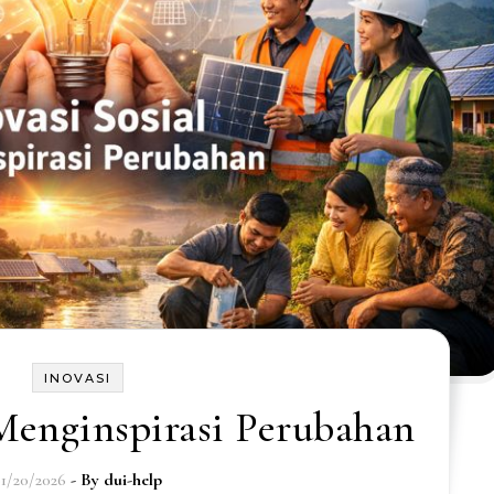
INOVASI
 Menginspirasi Perubahan
01/20/2026
- By
dui-help