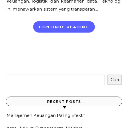
keuangan, logistik, dan keamanan data. Teknologi
ini menawarkan sistem yang transparan…
CONTINUE READING
Cari
RECENT POSTS
Manajemen Keuangan Paling Efektif