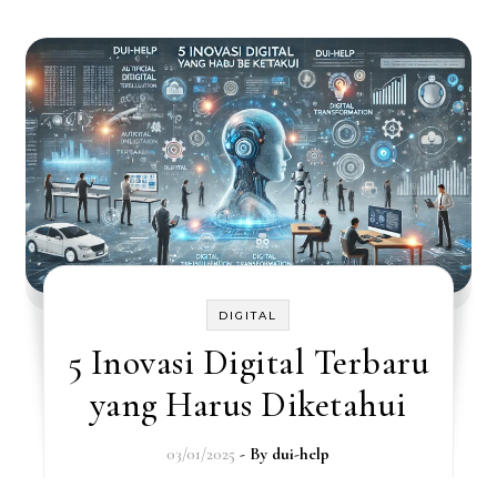
DIGITAL
5 Inovasi Digital Terbaru
yang Harus Diketahui
03/01/2025
- By
dui-help